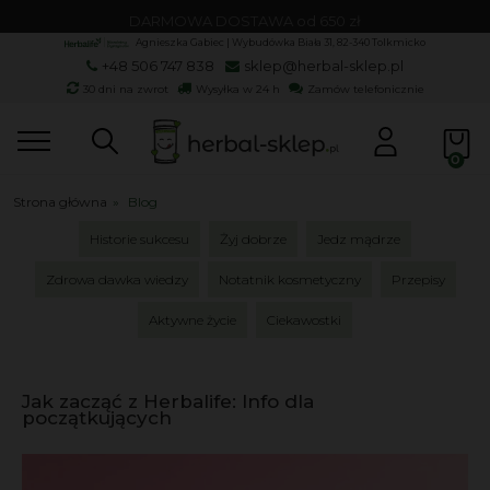
DARMOWA DOSTAWA od 650 zł
Agnieszka Gabiec | Wybudówka Biała 31, 82-340 Tolkmicko
+48 506 747 838
sklep@herbal-sklep.pl
30 dni na zwrot
Wysyłka w 24 h
Zamów telefonicznie
Strona główna
»
Blog
Historie sukcesu
Żyj dobrze
Jedz mądrze
Zdrowa dawka wiedzy
Notatnik kosmetyczny
Przepisy
Aktywne życie
Ciekawostki
Jak zacząć z Herbalife: Info dla
początkujących