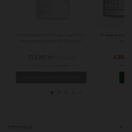
Koktajl Herbalife Formuła 1 waniliowo-
2x Koktajl Formuł
śmietankowy 550g BESTSELLER
śmiet
171,90 zł
436,00
187,00 zł
Najniższa cena:
Najniżs
172,90 zł
POWIADOM O DOSTĘPNOŚCI
DO
Informacje