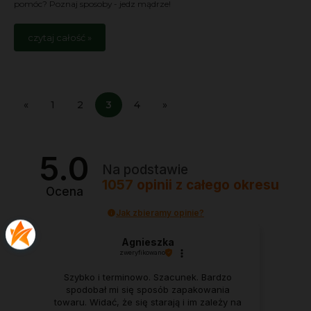
pomóc? Poznaj sposoby - jedz mądrze!
czytaj całość »
«
1
2
3
4
»
5.0
Na podstawie
1057
opinii
z całego okresu
Ocena
Jak zbieramy opinie?
Agnieszka
zweryfikowano
Szybko i terminowo. Szacunek. Bardzo
spodobał mi się sposób zapakowania
towaru. Widać, że się starają i im zależy na