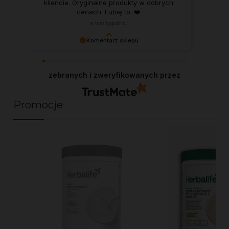
kliencie. Oryginalne produkty w dobrych
cenach. Lubię to. ❤️
w tym tygodniu
Komentarz sklepu
Agnieszka, każda taka opinia dodaje skrzydeł w
pracy jako niezależny Dystrybutor Herbalife.
zebranych i zweryfikowanych przez
Dziękuję!
Promocje