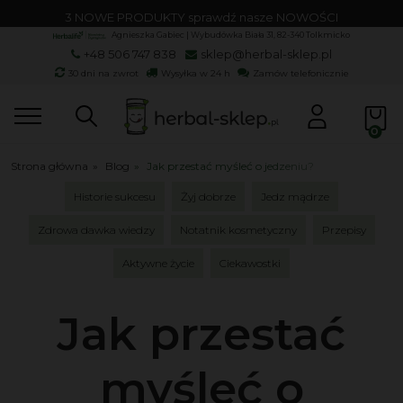
3 NOWE PRODUKTY sprawdź nasze NOWOŚCI
Agnieszka Gabiec | Wybudówka Biała 31, 82-340 Tolkmicko
+48 506 747 838
sklep@herbal-sklep.pl
30 dni na zwrot
Wysyłka w 24 h
Zamów telefonicznie
Strona główna
»
Blog
»
Jak przestać myśleć o jedzeniu?
Historie sukcesu
Żyj dobrze
Jedz mądrze
Zdrowa dawka wiedzy
Notatnik kosmetyczny
Przepisy
Aktywne życie
Ciekawostki
Jak przestać
myśleć o