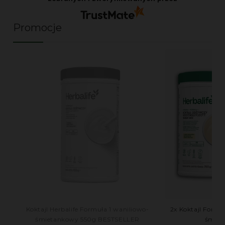
Promocje
Koktajl Herbalife Formuła 1 waniliowo-
2x Koktajl Formuł
śmietankowy 550g BESTSELLER
śmiet