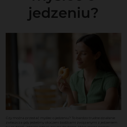
jedzeniu?
Czy można przestać myślec o jedzeniu? To bardzo trudne działanie
zwłaszcza gdy jesteśmy otoczeni bodźcami związanymi z jedzeniem
na co dzień. Istnieją jednak pewne strategie, które mogą pomóc