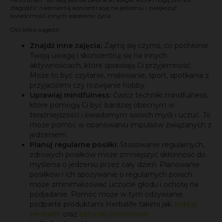
złagodzić nadmierną koncentrację na jedzeniu i zwiększyć
świadomość innych aspektów życia.
Oto kilka sugestii:
Znajdź inne zajęcia:
Zajmij się czymś, co pochłonie
Twoją uwagę i skoncentruj się na innych
aktywnościach, które sprawiają Ci przyjemność.
Może to być czytanie, malowanie, sport, spotkania z
przyjaciółmi czy rozwijanie hobby.
Uprawiaj mindfulness:
Ćwicz techniki mindfulness,
które pomogą Ci być bardziej obecnym w
teraźniejszości i świadomym swoich myśli i uczuć. To
może pomóc w opanowaniu impulsów związanych z
jedzeniem.
Planuj regularne posiłki:
Stosowanie regularnych,
zdrowych posiłków może zmniejszyć skłonność do
myślenia o jedzeniu przez cały dzień. Planowanie
posiłków i ich spożywanie o regularnych porach
może zminimalizować uczucie głodu i ochotę na
podjadanie. Pomóc może w tym odżywianie
podparte produktami Herbalife takimi jak:
koktajl
Herbalife
oraz
batoniki proteinowe