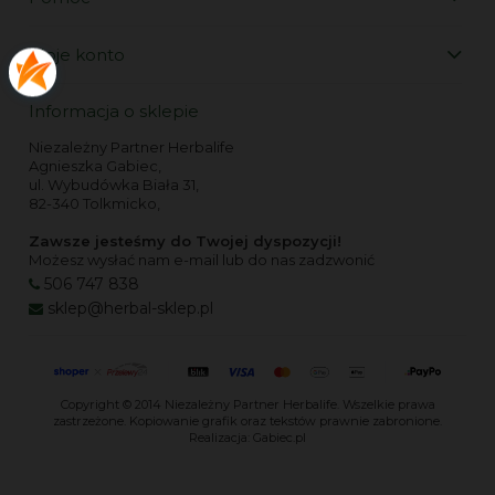
Moje konto
Informacja o sklepie
Niezależny Partner Herbalife
Agnieszka Gabiec,
ul. Wybudówka Biała 31,
82-340 Tolkmicko,
Zawsze jesteśmy do Twojej dyspozycji!
Możesz wysłać nam e-mail lub do nas zadzwonić
506 747 838
sklep@herbal-sklep.pl
Copyright © 2014
Niezależny Partner Herbalife
. Wszelkie prawa
zastrzeżone. Kopiowanie grafik oraz tekstów prawnie zabronione.
Realizacja:
Gabiec.pl