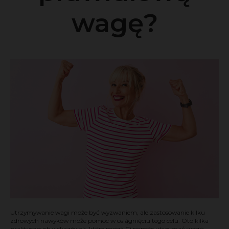
wagę?
Utrzymywanie wagi może być wyzwaniem, ale zastosowanie kilku
zdrowych nawyków może pomóc w osiągnięciu tego celu. Oto kilka
praktycznych wskazówek, które mogą Ci pomóc utrzymać wagę: