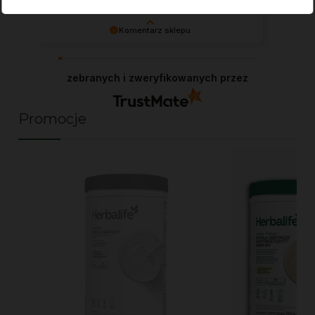
w tym tygodniu
Komentarz sklepu
Agnieszka, każda taka opinia dodaje skrzydeł w
pracy jako niezależny Dystrybutor Herbalife.
zebranych i zweryfikowanych przez
Dziękuję!
Promocje