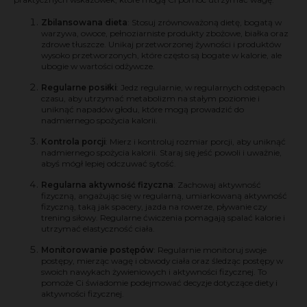
Zbilansowana dieta
: Stosuj zrównoważoną dietę, bogatą w
warzywa, owoce, pełnoziarniste produkty zbożowe, białka oraz
zdrowe tłuszcze. Unikaj przetworzonej żywności i produktów
wysoko przetworzonych, które często są bogate w kalorie, ale
ubogie w wartości odżywcze.
Regularne posiłki
: Jedz regularnie, w regularnych odstępach
czasu, aby utrzymać metabolizm na stałym poziomie i
uniknąć napadów głodu, które mogą prowadzić do
nadmiernego spożycia kalorii.
Kontrola porcji
: Mierz i kontroluj rozmiar porcji, aby uniknąć
nadmiernego spożycia kalorii. Staraj się jeść powoli i uważnie,
abyś mógł lepiej odczuwać sytość.
Regularna aktywność fizyczna
: Zachowaj aktywność
fizyczną, angażując się w regularną, umiarkowaną aktywność
fizyczną, taką jak spacery, jazda na rowerze, pływanie czy
trening siłowy. Regularne ćwiczenia pomagają spalać kalorie i
utrzymać elastyczność ciała.
Monitorowanie postępów
: Regularnie monitoruj swoje
postępy, mierząc wagę i obwody ciała oraz śledząc postępy w
swoich nawykach żywieniowych i aktywności fizycznej. To
pomoże Ci świadomie podejmować decyzje dotyczące diety i
aktywności fizycznej.