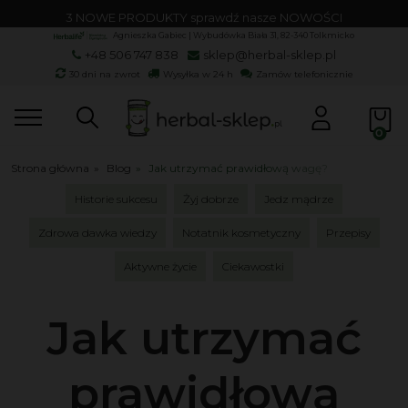
3 NOWE PRODUKTY sprawdź nasze NOWOŚCI
Agnieszka Gabiec | Wybudówka Biała 31, 82-340 Tolkmicko
+48 506 747 838
sklep@herbal-sklep.pl
30 dni na zwrot
Wysyłka w 24 h
Zamów telefonicznie
Strona główna
»
Blog
»
Jak utrzymać prawidłową wagę?
Historie sukcesu
Żyj dobrze
Jedz mądrze
Zdrowa dawka wiedzy
Notatnik kosmetyczny
Przepisy
Aktywne życie
Ciekawostki
Jak utrzymać
prawidłową