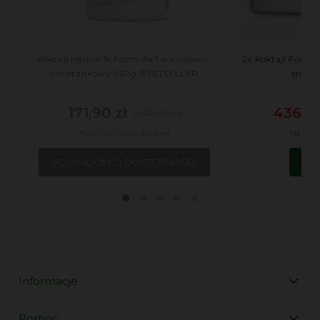
Koktajl Herbalife Formuła 1 waniliowo-
2x Koktajl Formuł
śmietankowy 550g BESTSELLER
śmiet
171,90 zł
436,00
187,00 zł
Najniższa cena:
Najniżs
172,90 zł
POWIADOM O DOSTĘPNOŚCI
DO
Informacje
Pomoc