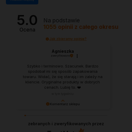
5.0
Na podstawie
1055
opinii
z całego okresu
Ocena
Jak zbieramy opinie?
Agnieszka
zweryfikowano
Szybko i terminowo. Szacunek. Bardzo
spodobał mi się sposób zapakowania
towaru. Widać, że się starają i im zależy na
kliencie. Oryginalne produkty w dobrych
cenach. Lubię to. ❤️
w tym tygodniu
Komentarz sklepu
Agnieszka, każda taka opinia dodaje skrzydeł w
pracy jako niezależny Dystrybutor Herbalife.
zebranych i zweryfikowanych przez
Dziękuję!