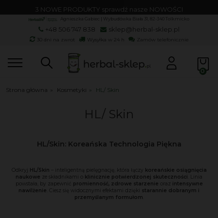
3 NOWE PRODUKTY sprawdź nasze NOWOŚCI
Agnieszka Gabiec | Wybudówka Biała 31, 82-340 Tolkmicko
+48 506 747 838
sklep@herbal-sklep.pl
30 dni na zwrot
Wysyłka w 24 h
Zamów telefonicznie
Strona główna
»
Kosmetyki
»
HL/ Skin
HL/ Skin
HL/Skin: Koreańska Technologia Piękna
Odkryj
HL/Skin
– inteligentną pielęgnację, która łączy
koreańskie osiągnięcia
naukowe
ze składnikami o
klinicznie potwierdzonej skuteczności
. Linia
powstała, by zapewnić
promienność, zdrowe starzenie
oraz
intensywne
nawilżenie
. Ciesz się widocznymi efektami dzięki
starannie dobranym i
przemyślanym formułom
.