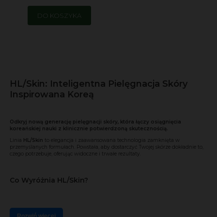
DO KOSZYKA
HL/Skin: Inteligentna Pielęgnacja Skóry
Inspirowana Koreą
Odkryj nową generację pielęgnacji skóry, która łączy osiągnięcia
koreańskiej nauki z klinicznie potwierdzoną skutecznością.
Linia
HL/Skin
to elegancja i zaawansowana technologia zamknięta w
przemyślanych formułach. Powstała, aby dostarczyć Twojej skórze dokładnie to,
czego potrzebuje, oferując widoczne i trwałe rezultaty.
Co Wyróżnia HL/Skin?
Rozwiń więcej