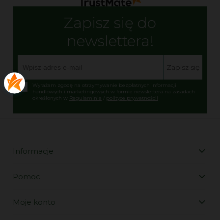
Zapisz się do
newslettera!
Zapisz się
Wyrażam zgodę na otrzymywanie bezpłatnych informacji
handlowych i marketingowych w formie newslettera na zasadach
określonych w
Regulaminie
/
polityce prywatnościi
Informacje
Pomoc
Moje konto