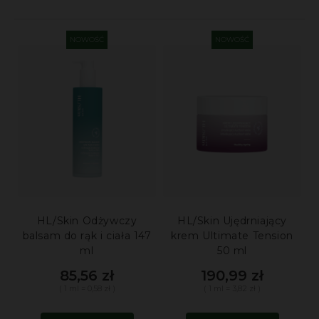
NOWOŚĆ
NOWOŚĆ
HL/Skin Odżywczy
HL/Skin Ujędrniający
balsam do rąk i ciała 147
krem Ultimate Tension
ml
50 ml
85,56 zł
190,99 zł
( 1 ml = 0,58 zł )
( 1 ml = 3,82 zł )