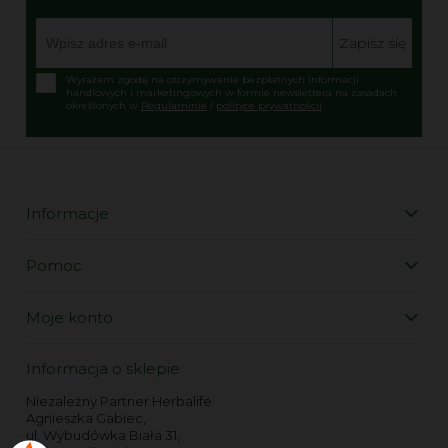
Zapisz się
Wyrażam zgodę na otrzymywanie bezpłatnych informacji
handlowych i marketingowych w formie newslettera na zasadach
określonych w
Regulaminie
/
polityce prywatnościi
Informacje
Pomoc
Moje konto
Informacja o sklepie
Niezależny Partner Herbalife
Agnieszka Gabiec,
ul. Wybudówka Biała 31,