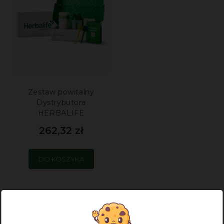
Zestaw powitalny
Dystrybutora
HERBALIFE
262,32 zł
DO KOSZYKA
5.0
Na podstawie
1049
opinii
z całego okresu