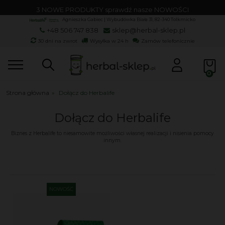
3 NOWE PRODUKTY sprawdź nasze NOWOŚCI
Agnieszka Gabiec | Wybudówka Biała 31, 82-340 Tolkmicko
+48 506 747 838
sklep@herbal-sklep.pl
30 dni na zwrot
Wysyłka w 24 h
Zamów telefonicznie
Strona główna
»
Dołącz do Herbalife
Dołącz do Herbalife
Biznes z Herbalife to niesamowite możliwości własnej realizacji i nisienia pomocy
innym.
NOWOŚĆ