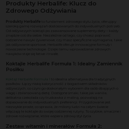
Produkty Herbalife: Klucz do
Zdrowego Odżywiania
Produkty Herbalife
to fundament zdrowego stylu życia, oferujący
szeroką gamę rozwiązań dostosowanych do indywidualnych potrzeb.
Od odżywczych koktajli po zaawansowane suplementy diety – każdy
znajdzie coś dla siebie. Niezależnie od tego, czy chcesz poprawić
codzienne nawyki żywieniowe, czy masz specyficzne wymagania, takie
jak odżywianie sportowe, Herbalife oferuje innowacyjne formuły i
nowoczesne technologie. Dzięki temu wprowadzenie zdrowych
nawyków staje się łatwe i trwałe.
Koktajle Herbalife Formuła 1: Idealny Zamiennik
Posiłku
Koktajl Herbalife Formuła 1
to idealna alternatywa dla tradycyjnych
posiłków. Łączy niską kaloryczność z bogactwem składników
odżywczych, co czyni go doskonałym wyborem dla osób dbających o
wagę i zbilansowaną dietę. Dostępne smaki, takie jak wanilia,
delikatna czekolada czy truskawka z maliną, pozwalają na
dopasowanie do indywidualnych preferencji. Przygotowanie jest
niezwykle proste, co sprawia, że miliony ludzi na całym świecie
włączają te koktajle do swojej codziennej rutyny. To szybkie, smaczne i
zdrowe rozwiązanie, które wspiera zdrowy styl życia.
Zestaw witamin i minerałów Formuła 2: