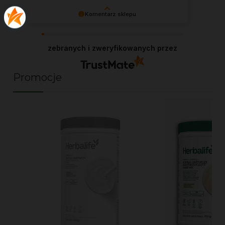
Komentarz sklepu
Agnieszka, każda taka opinia dodaje skrzydeł w
pracy jako niezależny Dystrybutor Herbalife.
zebranych i zweryfikowanych przez
Dziękuję!
Promocje