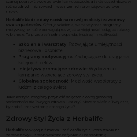
szansę poprawić swoje zdrowie i samopoczucie, a także uczestniczyć w
różnorodnych inicjatywach i wydarzeniach promujących zdrowe
nawyki.
Herbalife kładzie duży nacisk na rozwój osobisty i zawodowy
swoich partnerów.
Oferuje szkolenia, warsztaty oraz programy
motywacyjne, które pomagają rozwijać umiejętności i osiągać sukcesy
w biznesie. To przestrzeń pełna wsparcia, inspiracji i możliwości.
Szkolenia i warsztaty:
Rozwijające umiejętności
biznesowe i osobiste.
Programy motywacyjne:
Zachęcające do osiągania
kolejnych celów.
Inicjatywy promujące zdrowie:
Wydarzenia i
kampanie wspierające zdrowy styl życia.
Globalna społeczność:
Możliwość współpracy z
ludźmi z całego świata.
Jakie korzyści mogłoby przynieść dołączenie do tej globalnej
społeczności dla Twojego zdrowia i kariery? Może to właśnie Twój czas,
by zrobić krok w stronę lepszego życia?
Zdrowy Styl Życia z Herbalife
Herbalife
to więcej niż marka – to filozofia życia, która stawia na
zdrowe nawyki, zrównoważone odżywianie i odpowiednią