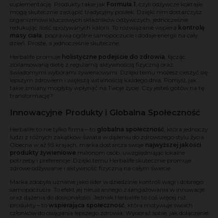
suplementację. Produkty takie jak
Formuła 1
, czyli odżywcze koktajle,
mogą skutecznie zastąpić tradycyjny posiłek. Dzięki nim dostarczysz
organizmowi kluczowych składników odżywczych, jednocześnie
redukując ilość spożywanych kalorii. To rozwiązanie wspiera
kontrolę
masy ciała
, poprawia ogólne samopoczucie i dodaje energii na cały
dzień. Proste, a jednocześnie skuteczne.
Herbalife promuje
holistyczne podejście do zdrowia
, łącząc
zbilansowaną dietę z regularną aktywnością fizyczną oraz
świadomymi wyborami żywieniowymi. Dzięki temu możesz cieszyć się
lepszym zdrowiem i większą witalnością każdego dnia. Pomyśl, jak
takie zmiany mogłyby wpłynąć na Twoje życie. Czy jesteś gotów na tę
transformację?
Innowacyjne Produkty i Globalna Społeczność
Herbalife to nie tylko firma – to
globalna społeczność
, która jednoczy
ludzi z różnych zakątków świata w dążeniu do zdrowszego stylu życia.
Obecna w aż 95 krajach, marka dostarcza swoje
najwyższej jakości
produkty żywieniowe
milionom osób, uwzględniając lokalne
potrzeby i preferencje. Dzięki temu Herbalife skutecznie promuje
zdrowe odżywianie i aktywność fizyczną na całym świecie.
Marka zdobyła uznanie jako lider w dziedzinie kontroli wagi i dobrego
samopoczucia. To efekt jej nieustannego zaangażowania w innowacje
oraz dążenia do doskonałości. Jednak Herbalife to coś więcej niż
produkty – to
wspierająca społeczność
, która motywuje swoich
członków do osiągania lepszego zdrowia. Wyobraź sobie, jak dołączenie