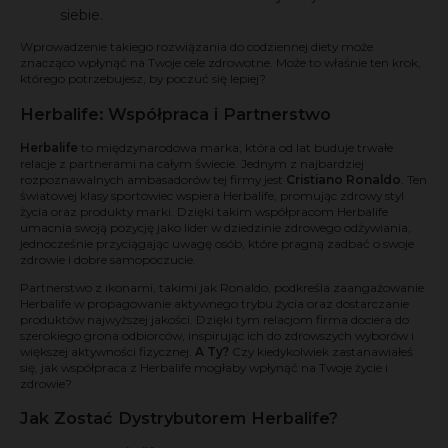
siebie.
Wprowadzenie takiego rozwiązania do codziennej diety może
znacząco wpłynąć na Twoje cele zdrowotne. Może to właśnie ten krok,
którego potrzebujesz, by poczuć się lepiej?
Herbalife: Współpraca i Partnerstwo
Herbalife
to międzynarodowa marka, która od lat buduje trwałe
relacje z partnerami na całym świecie. Jednym z najbardziej
rozpoznawalnych ambasadorów tej firmy jest
Cristiano Ronaldo
. Ten
światowej klasy sportowiec wspiera Herbalife, promując zdrowy styl
życia oraz produkty marki. Dzięki takim współpracom Herbalife
umacnia swoją pozycję jako lider w dziedzinie zdrowego odżywiania,
jednocześnie przyciągając uwagę osób, które pragną zadbać o swoje
zdrowie i dobre samopoczucie.
Partnerstwo z ikonami, takimi jak Ronaldo, podkreśla zaangażowanie
Herbalife w propagowanie aktywnego trybu życia oraz dostarczanie
produktów najwyższej jakości. Dzięki tym relacjom firma dociera do
szerokiego grona odbiorców, inspirując ich do zdrowszych wyborów i
większej aktywności fizycznej.
A Ty?
Czy kiedykolwiek zastanawiałeś
się, jak współpraca z Herbalife mogłaby wpłynąć na Twoje życie i
zdrowie?
Jak Zostać Dystrybutorem Herbalife?