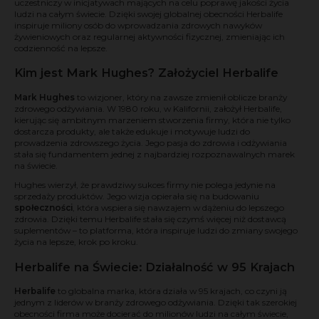
uczestniczy w inicjatywach mających na celu poprawę jakości życia
ludzi na całym świecie. Dzięki swojej globalnej obecności Herbalife
inspiruje miliony osób do wprowadzania zdrowych nawyków
żywieniowych oraz regularnej aktywności fizycznej, zmieniając ich
codzienność na lepsze.
Kim jest Mark Hughes? Założyciel Herbalife
Mark Hughes
to wizjoner, który na zawsze zmienił oblicze branży
zdrowego odżywiania. W 1980 roku, w Kalifornii, założył Herbalife,
kierując się ambitnym marzeniem stworzenia firmy, która nie tylko
dostarcza produkty, ale także edukuje i motywuje ludzi do
prowadzenia zdrowszego życia. Jego pasja do zdrowia i odżywiania
stała się fundamentem jednej z najbardziej rozpoznawalnych marek
na świecie.
Hughes wierzył, że prawdziwy sukces firmy nie polega jedynie na
sprzedaży produktów. Jego wizja opierała się na budowaniu
społeczności
, która wspiera się nawzajem w dążeniu do lepszego
zdrowia. Dzięki temu Herbalife stała się czymś więcej niż dostawcą
suplementów – to platforma, która inspiruje ludzi do zmiany swojego
życia na lepsze, krok po kroku.
Herbalife na Świecie: Działalność w 95 Krajach
Herbalife
to globalna marka, która działa w 95 krajach, co czyni ją
jednym z liderów w branży zdrowego odżywiania. Dzięki tak szerokiej
obecności firma może docierać do milionów ludzi na całym świecie,