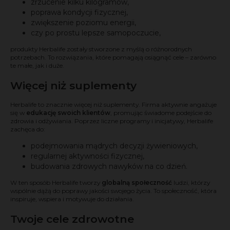
zrzucenie kilku kilogramów,
poprawa kondycji fizycznej,
zwiększenie poziomu energii,
czy po prostu lepsze samopoczucie,
produkty Herbalife zostały stworzone z myślą o różnorodnych
potrzebach. To rozwiązania, które pomagają osiągnąć cele – zarówno
te małe, jak i duże.
Więcej niż suplementy
Herbalife to znacznie więcej niż suplementy. Firma aktywnie angażuje
się w
edukację swoich klientów
, promując świadome podejście do
zdrowia i odżywiania. Poprzez liczne programy i inicjatywy, Herbalife
zachęca do:
podejmowania mądrych decyzji żywieniowych,
regularnej aktywności fizycznej,
budowania zdrowych nawyków na co dzień.
W ten sposób Herbalife tworzy
globalną społeczność
ludzi, którzy
wspólnie dążą do poprawy jakości swojego życia. To społeczność, która
inspiruje, wspiera i motywuje do działania.
Twoje cele zdrowotne