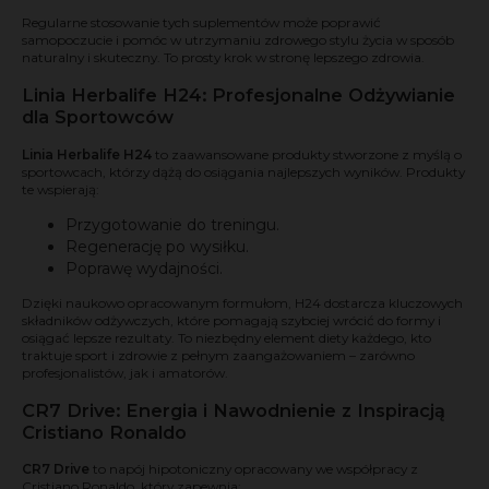
Regularne stosowanie tych suplementów może poprawić
samopoczucie i pomóc w utrzymaniu zdrowego stylu życia w sposób
naturalny i skuteczny. To prosty krok w stronę lepszego zdrowia.
Linia Herbalife H24: Profesjonalne Odżywianie
dla Sportowców
Linia Herbalife H24
to zaawansowane produkty stworzone z myślą o
sportowcach, którzy dążą do osiągania najlepszych wyników. Produkty
te wspierają:
Przygotowanie do treningu.
Regenerację po wysiłku.
Poprawę wydajności.
Dzięki naukowo opracowanym formułom, H24 dostarcza kluczowych
składników odżywczych, które pomagają szybciej wrócić do formy i
osiągać lepsze rezultaty. To niezbędny element diety każdego, kto
traktuje sport i zdrowie z pełnym zaangażowaniem – zarówno
profesjonalistów, jak i amatorów.
CR7 Drive: Energia i Nawodnienie z Inspiracją
Cristiano Ronaldo
CR7 Drive
to napój hipotoniczny opracowany we współpracy z
Cristiano Ronaldo, który zapewnia: