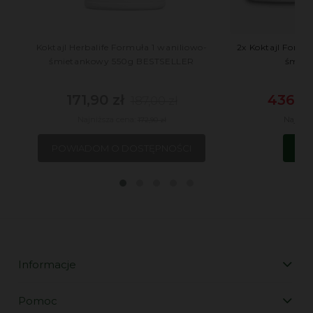
Koktajl Herbalife Formuła 1 waniliowo-
2x Koktajl Formuł
śmietankowy 550g BESTSELLER
śmiet
171,90 zł
436,00
187,00 zł
Najniższa cena:
Najniżs
172,90 zł
POWIADOM O DOSTĘPNOŚCI
DO
Informacje
Pomoc