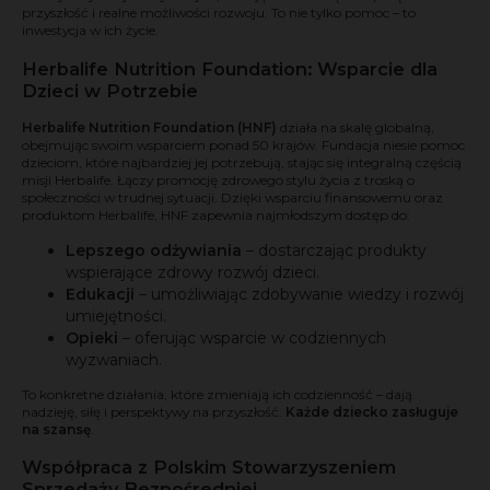
przyszłość i realne możliwości rozwoju. To nie tylko pomoc – to
inwestycja w ich życie.
Herbalife Nutrition Foundation: Wsparcie dla
Dzieci w Potrzebie
Herbalife Nutrition Foundation (HNF)
działa na skalę globalną,
obejmując swoim wsparciem ponad 50 krajów. Fundacja niesie pomoc
dzieciom, które najbardziej jej potrzebują, stając się integralną częścią
misji Herbalife. Łączy promocję zdrowego stylu życia z troską o
społeczności w trudnej sytuacji. Dzięki wsparciu finansowemu oraz
produktom Herbalife, HNF zapewnia najmłodszym dostęp do:
Lepszego odżywiania
– dostarczając produkty
wspierające zdrowy rozwój dzieci.
Edukacji
– umożliwiając zdobywanie wiedzy i rozwój
umiejętności.
Opieki
– oferując wsparcie w codziennych
wyzwaniach.
To konkretne działania, które zmieniają ich codzienność – dają
nadzieję, siłę i perspektywy na przyszłość.
Każde dziecko zasługuje
na szansę
.
Współpraca z Polskim Stowarzyszeniem
Sprzedaży Bezpośredniej