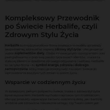
Kompleksowy Przewodnik
po Świecie Herbalife, czyli
Zdrowym Stylu Życia
Herbalife
to międzynarodowa firma działająca w modelu sprzedaży
bezpośredniej, która od lat wspiera
zdrowy styl życia
i oferuje szeroki
wybór
suplementów diety
. Dzięki innowacyjnym rozwiązaniom oraz
zaangażowaniu w poprawę jakości życia swoich klientów, marka ta
stała się liderem w dziedzinie zdrowego odżywiania i wellness. Herbalife
to nie tylko firma – to
symbol energii, zdrowia i dobrego
samopoczucia
, który inspiruje miliony ludzi na całym świecie do
wprowadzania pozytywnych zmian w swoim życiu.
Wsparcie w codziennym życiu
W dzisiejszym, pełnym pośpiechu świecie, troska o zdrowy styl życia
bywa wyzwaniem. Herbalife wychodzi naprzeciw tym trudnościom,
oferując produkty wspierające zarówno codzienną dietę, jak i bardziej
ambitne cele zdrowotne. Niezależnie od tego, czy Twoim celem jest: