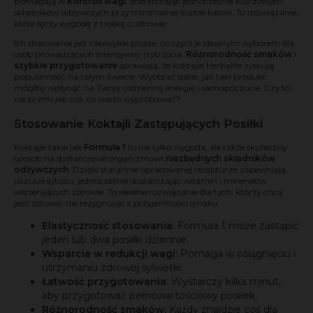
pomagają w
kontroli wagi
, dostarczając jednocześnie kluczowych
składników odżywczych przy minimalnej liczbie kalorii. To rozwiązanie,
które łączy wygodę z troską o zdrowie.
Ich stosowanie jest niezwykle proste, co czyni je idealnym wyborem dla
osób prowadzących intensywny tryb życia.
Różnorodność smaków
i
szybkie przygotowanie
sprawiają, że koktajle Herbalife zyskują
popularność na całym świecie. Wyobraź sobie, jak taki produkt
mógłby wpłynąć na Twoją codzienną energię i samopoczucie. Czy to
nie brzmi jak coś, co warto wypróbować?
Stosowanie Koktajli Zastępujących Posiłki
Koktajle takie jak
Formuła 1
to nie tylko wygoda, ale także skuteczny
sposób na dostarczenie organizmowi
niezbędnych składników
odżywczych
. Dzięki starannie opracowanej recepturze zapewniają
uczucie sytości, jednocześnie dostarczając witamin i minerałów
wspierających zdrowie. To idealne rozwiązanie dla tych, którzy chcą
jeść zdrowo, nie rezygnując z przyjemności smaku.
Elastyczność stosowania:
Formuła 1 może zastąpić
jeden lub dwa posiłki dziennie.
Wsparcie w redukcji wagi:
Pomaga w osiągnięciu i
utrzymaniu zdrowej sylwetki.
Łatwość przygotowania:
Wystarczy kilka minut,
aby przygotować pełnowartościowy posiłek.
Różnorodność smaków:
Każdy znajdzie coś dla