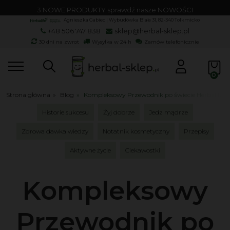
DARMOWA DOSTAWA od 650 zł
Agnieszka Gabiec | Wybudówka Biała 31, 82-340 Tolkmicko
+48 506 747 838
sklep@herbal-sklep.pl
30 dni na zwrot
Wysyłka w 24 h
Zamów telefonicznie
Strona główna
»
Blog
»
Kompleksowy Przewodnik po świecie Herbalife
Historie sukcesu
Żyj dobrze
Jedz mądrze
Zdrowa dawka wiedzy
Notatnik kosmetyczny
Przepisy
Aktywne życie
Ciekawostki
Kompleksowy
Przewodnik po