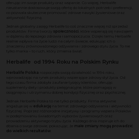
oferując im swoje produkty oraz wsparcie. Co więcej, Herbalife
nieustannie dostosowuje swoją ofertę do lokalnych potrzeb i preferencji,
co pozwala skutecznie promować zdrowe nawyki żywieniowe oraz
aktywność fizyczną.
Jednak globalny zasięg Herbalife to coś znacznie więcej niż sprzedaż
produktów. Firma tworzy
społeczności
, które wspierają się nawzajem
w dążeniu do lepszego zdrowia i samopoczucia. Dzięki temu Herbalife
realnie wpływa na życie ludzi na całym świecie, edukując ich o
znaczeniu zrównoważonego odżywiania i zdrowego stylu życia. To nie
tylko marka – to ruch, który zmienia świat.
Herbalife od 1994 Roku na Polskim Rynku
Herbalife Polska
rozpoczęła swoją działalność w 1994 roku,
wprowadzając na rynek produkty wspierające zdrowy styl życia. Od
tego czasu firma zdobyła zaufanie tysięcy klientów, oferując
suplementy diety i produkty pielęgnacyjne, które pomagają w
osiągnięciu i utrzymaniu dobrej kondycji fizycznej oraz psychicznej.
Jednak Herbalife Polska to nie tylko produkty. Firma aktywnie
angażuje się w
edukację
na temat zdrowego odżywiania i aktywności
fizycznej. Poprzez różnorodne inicjatywy i programy wspiera Polaków
w podejmowaniu świadomych wyborów żywieniowych oraz
prowadzeniu aktywnego trybu życia. Każdego dnia inspiruje ich do
dbania o swoje zdrowie, pokazując, że
małe zmiany mogą prowadzić
do wielkich rezultatów
.