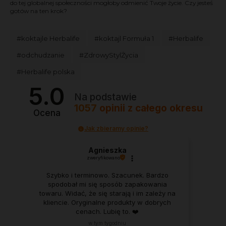
do tej globalnej społeczności mogłoby odmienić Twoje życie. Czy jesteś
gotów na ten krok?
#koktajle Herbalife
#koktajl Formuła 1
#Herbalife
#odchudzanie
#ZdrowyStylŻycia
#Herbalife polska
5.0
Na podstawie
1057
opinii
z całego okresu
Ocena
Jak zbieramy opinie?
Agnieszka
zweryfikowano
Szybko i terminowo. Szacunek. Bardzo
spodobał mi się sposób zapakowania
towaru. Widać, że się starają i im zależy na
kliencie. Oryginalne produkty w dobrych
cenach. Lubię to. ❤️
w tym tygodniu