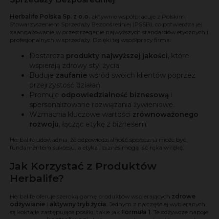
Herbalife Polska Sp. z o.o.
aktywnie współpracuje z Polskim
Stowarzyszeniem Sprzedaży Bezpośredniej (PSSB), co potwierdza jej
zaangażowanie w przestrzeganie najwyższych standardów etycznych i
profesjonalnych w sprzedaży. Dzięki tej współpracy firma:
Dostarcza
produkty najwyższej jakości
, które
wspierają zdrowy styl życia.
Buduje
zaufanie
wśród swoich klientów poprzez
przejrzystość działań.
Promuje
odpowiedzialność biznesową
i
spersonalizowane rozwiązania żywieniowe.
Wzmacnia kluczowe wartości
zrównoważonego
rozwoju
, łącząc etykę z biznesem.
Herbalife udowadnia, że odpowiedzialność społeczna może być
fundamentem sukcesu, a etyka i biznes mogą iść ręka w rękę.
Jak Korzystać z Produktów
Herbalife?
Herbalife oferuje szeroką gamę produktów wspierających
zdrowe
odżywianie
i
aktywny tryb życia
. Jednym z najczęściej wybieranych
są koktajle zastępujące posiłki, takie jak
Formuła 1
. Te odżywcze napoje