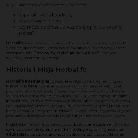
A Ty? Jakie masz cele zdrowotne? Czy chcesz:
poprawić swoją kondycję,
zyskać więcej energii,
czy może po prostu poczuć się lepiej we własnej
skórze?
Herbalife
może stać się Twoim partnerem w tej podróży. Dołącz do
globalnej społeczności, która stawia na zdrowie, równowagę i dobre
samopoczucie.
Gotowy, by zrobić pierwszy krok?
Teraz jest
najlepszy moment, by zacząć.
Historia i Misja Herbalife
Herbalife International
, założona w 1980 roku w Kalifornii przez
Marka Hughesa
, od samego początku miała jasno określony cel:
promowanie zdrowego stylu życia oraz zrównoważonego odżywiania.
W 1986 roku firma zadebiutowała na NASDAQ pod nazwą Herbalife
International, co było przełomowym momentem, otwierającym drzwi
do dynamicznej ekspansji na rynki międzynarodowe. Dziś Herbalife to
nie tylko marka – to synonim zdrowia i jakości, oferujący szeroką gamę
produktów dostosowanych do różnorodnych potrzeb żywieniowych.
Misja Herbalife wykracza daleko poza dostarczanie suplementów diety
czy produktów pielęgnacyjnych. Firma kładzie ogromny nacisk na
edukację
i propagowanie wiedzy o zdrowym stylu życia. Aktywnie