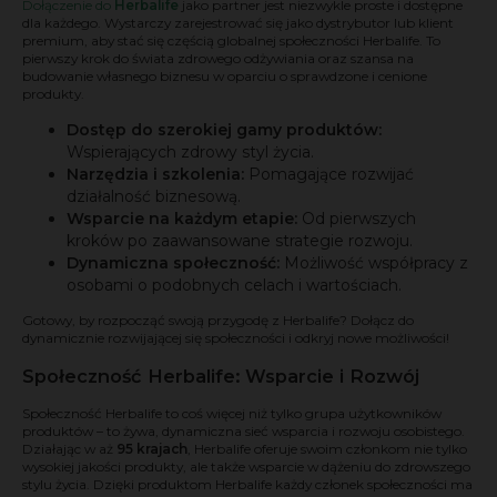
Dołączenie do
Herbalife
jako partner jest niezwykle proste i dostępne
dla każdego. Wystarczy zarejestrować się jako dystrybutor lub klient
premium, aby stać się częścią globalnej społeczności Herbalife. To
pierwszy krok do świata zdrowego odżywiania oraz szansa na
budowanie własnego biznesu w oparciu o sprawdzone i cenione
produkty.
Dostęp do szerokiej gamy produktów:
Wspierających zdrowy styl życia.
Narzędzia i szkolenia:
Pomagające rozwijać
działalność biznesową.
Wsparcie na każdym etapie:
Od pierwszych
kroków po zaawansowane strategie rozwoju.
Dynamiczna społeczność:
Możliwość współpracy z
osobami o podobnych celach i wartościach.
Gotowy, by rozpocząć swoją przygodę z Herbalife? Dołącz do
dynamicznie rozwijającej się społeczności i odkryj nowe możliwości!
Społeczność Herbalife: Wsparcie i Rozwój
Społeczność Herbalife to coś więcej niż tylko grupa użytkowników
produktów – to żywa, dynamiczna sieć wsparcia i rozwoju osobistego.
Działając w aż
95 krajach
, Herbalife oferuje swoim członkom nie tylko
wysokiej jakości produkty, ale także wsparcie w dążeniu do zdrowszego
stylu życia. Dzięki produktom Herbalife każdy członek społeczności ma