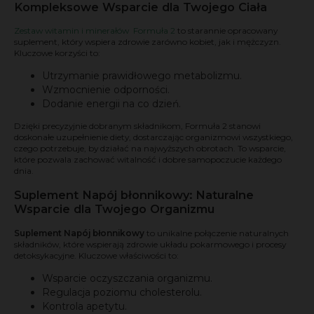
Kompleksowe Wsparcie dla Twojego Ciała
Zestaw witamin i minerałów Formuła 2
to starannie opracowany
suplement, który wspiera zdrowie zarówno kobiet, jak i mężczyzn.
Kluczowe korzyści to:
Utrzymanie prawidłowego metabolizmu.
Wzmocnienie odporności.
Dodanie energii na co dzień.
Dzięki precyzyjnie dobranym składnikom, Formuła 2 stanowi
doskonałe uzupełnienie diety, dostarczając organizmowi wszystkiego,
czego potrzebuje, by działać na najwyższych obrotach. To wsparcie,
które pozwala zachować witalność i dobre samopoczucie każdego
dnia.
Suplement Napój błonnikowy: Naturalne
Wsparcie dla Twojego Organizmu
Suplement Napój błonnikowy
to unikalne połączenie naturalnych
składników, które wspierają zdrowie układu pokarmowego i procesy
detoksykacyjne. Kluczowe właściwości to:
Wsparcie oczyszczania organizmu.
Regulacja poziomu cholesterolu.
Kontrola apetytu.