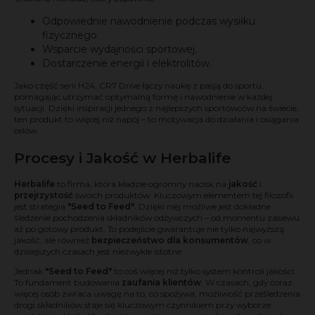
Odpowiednie nawodnienie podczas wysiłku
fizycznego.
Wsparcie wydajności sportowej.
Dostarczenie energii i elektrolitów.
Jako część serii H24, CR7 Drive łączy naukę z pasją do sportu,
pomagając utrzymać optymalną formę i nawodnienie w każdej
sytuacji. Dzięki inspiracji jednego z najlepszych sportowców na świecie,
ten produkt to więcej niż napój – to motywacja do działania i osiągania
celów.
Procesy i Jakość w Herbalife
Herbalife
to firma, która kładzie ogromny nacisk na
jakość
i
przejrzystość
swoich produktów. Kluczowym elementem tej filozofii
jest strategia
"Seed to Feed"
. Dzięki niej możliwe jest dokładne
śledzenie pochodzenia składników odżywczych – od momentu zasiewu
aż po gotowy produkt. To podejście gwarantuje nie tylko najwyższą
jakość, ale również
bezpieczeństwo dla konsumentów
, co w
dzisiejszych czasach jest niezwykle istotne.
Jednak
"Seed to Feed"
to coś więcej niż tylko system kontroli jakości.
To fundament budowania
zaufania klientów
. W czasach, gdy coraz
więcej osób zwraca uwagę na to, co spożywa, możliwość prześledzenia
drogi składników staje się kluczowym czynnikiem przy wyborze