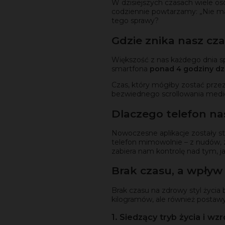
W dzisiejszych czasach wiele osó
codziennie powtarzamy: „Nie mam
tego sprawy?
Gdzie znika nasz cz
Większość z nas każdego dnia s
smartfona
ponad 4 godziny dz
Czas, który mógłby zostać przez
bezwiednego scrollowania medi
Dlaczego telefon na
Nowoczesne aplikacje zostały st
telefon mimowolnie – z nudów, 
zabiera nam kontrolę nad tym, j
Brak czasu, a wpływ 
Brak czasu na zdrowy styl życia
kilogramów, ale również postawy 
1. Siedzący tryb życia i wz