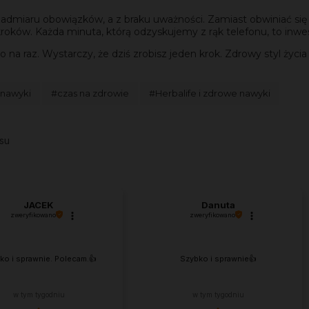
nadmiaru obowiązków, a z braku uważności. Zamiast obwiniać się 
kroków. Każda minuta, którą odzyskujemy z rąk telefonu, to inwe
na raz. Wystarczy, że dziś zrobisz jeden krok. Zdrowy styl życia
nawyki
#czas na zdrowie
#Herbalife i zdrowe nawyki
su
JACEK
Danuta
zweryfikowano
zweryfikowano
ko i sprawnie. Polecam.👍️
Szybko i sprawnie👍️
w tym tygodniu
w tym tygodniu