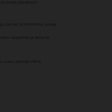
czy przed szkodliwym
go, pamięć przestrzenną, uwagę
 warto uzupełniać je dietą lub
u czasu, sprawdź ofertę