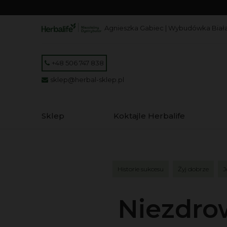
Agnieszka Gabiec | Wybudówka Biała
+48 506 747 838
sklep@herbal-sklep.pl
Sklep
Koktajle Herbalife
Historie sukcesu
Żyj dobrze
J
Niezdrow