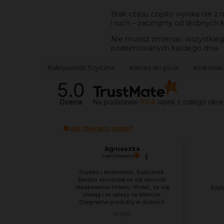
Brak czasu często wynika nie z 
i ruch – zacznijmy od drobnych 
Nie musisz zmieniać wszystkiego 
podejmowanych każdego dnia.
#aktywność fizyczna
#aloes do picia
#zdrowe 
5.0
Ocena
Na podstawie
1054
opinii
z całego okre
Jak zbieramy opinie?
Agnieszka
zweryfikowano
Szybko i terminowo. Szacunek.
Bardzo spodobał mi się sposób
zapakowania towaru. Widać, że się
Szyb
starają i im zależy na kliencie.
Oryginalne produkty w dobrych
cenach. Lubię to. ❤️
wczoraj