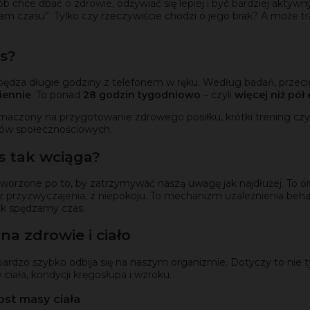
b chce dbać o zdrowie, odżywiać się lepiej i być bardziej aktyw
 czasu”. Tylko czy rzeczywiście chodzi o jego brak? A może tra
as?
pędza długie godziny z telefonem w ręku. Według badań, przeci
iennie
. To ponad
28 godzin tygodniowo
– czyli
więcej niż pół 
naczony na przygotowanie zdrowego posiłku, krótki trening czy
ów społecznościowych.
s tak wciąga?
worzone po to, by zatrzymywać naszą uwagę jak najdłużej. To on
z przyzwyczajenia, z niepokoju. To mechanizm uzależnienia beha
ak spędzamy czas.
na zdrowie i ciało
 bardzo szybko odbija się na naszym organizmie. Dotyczy to ni
ciała, kondycji kręgosłupa i wzroku.
rost masy ciała