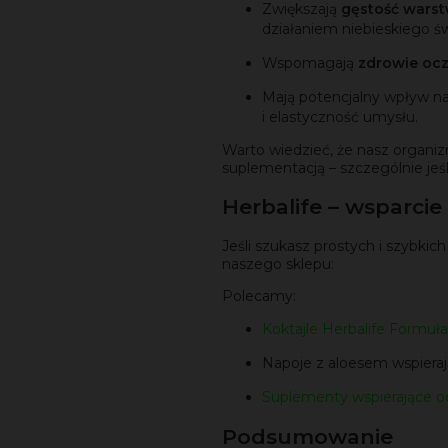
Zwiększają
gęstość warst
działaniem niebieskiego św
Wspomagają
zdrowie ocz
Mają potencjalny wpływ n
i elastyczność umysłu.
Warto wiedzieć, że nasz organ
suplementacją – szczególnie jeśl
Herbalife – wsparcie
Jeśli szukasz prostych i szybki
naszego sklepu:
Polecamy:
Koktajle Herbalife Formuła
Napoje z aloesem wspieraj
Suplementy wspierające od
Podsumowanie