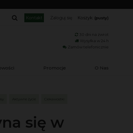
Kontakt
Zaloguj się
Koszyk:
(pusty)
30 dni na zwrot
Wysyłka w 24 h
Zamów telefonicznie
owości
Promocje
O Nas
isy
Aktywne życie
Ciekawostki
yna się w