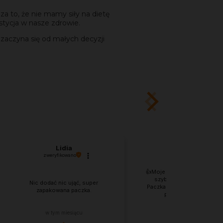
za to, że nie mamy siły na dietę
stycja w nasze zdrowie.
 zaczyna się od małych decyzji
Lidia
EDYTA
zweryfikowano
zweryfikowano
👍️Moje zamówienie dotarło
szybko, jestem zadowol
Nic dodać nic ująć, super
Paczka doskonale zabezpi
zapakowana paczka.
przed uszkodzeniami
mechanicznymi.
w tym miesiącu
w tym miesiącu