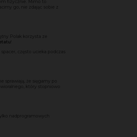
nym fizycznie. Mimo to
cimy go, nie zdając sobie z
ętny Polak korzysta ze
etatu
!
 spacer, często ucieka podczas
e sprawiają, że sięgamy po
wioralnego, który stopniowo
e tylko nadprogramowych