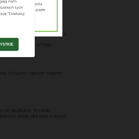
agają nam
ienie ze swojego konta
ystkich tych
myherbalife.com
iedź
pcję "Dostosuj
rzygotowanie zdrowego posiłku.
ormuła 1, który wspomaga
YSTKIE
ę, rozluźnić napięte mięśnie i
z ich skutkami. Produkt
plamce żółtej oka oraz w korze