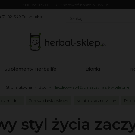
DARMOWA DOSTAWA od 650 zł
 31, 82-340 Tolkmicko
Suplementy Herbalife
Bioniq
N
Strona główna
»
Blog
»
Niezdrowy styl życia zaczyna się w telefonie
edz mądrze
Zdrowa dawka wiedzy
Notatnik kosmetyczny
Przep
y styl życia zacz