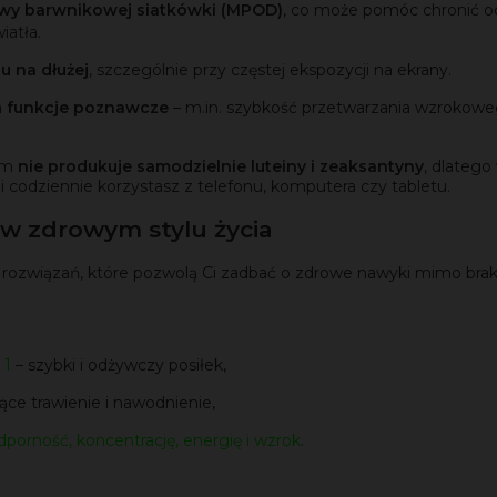
wy barwnikowej siatkówki (MPOD)
, co może pomóc chronić o
iatła.
u na dłużej
, szczególnie przy częstej ekspozycji na ekrany.
a
funkcje poznawcze
– m.in. szybkość przetwarzania wzrokowe
izm
nie produkuje samodzielnie luteiny i zeaksantyny
, dlatego
i codziennie korzystasz z telefonu, komputera czy tabletu.
 w zdrowym stylu życia
ch rozwiązań, które pozwolą Ci zadbać o zdrowe nawyki mimo brak
 1
– szybki i odżywczy posiłek,
ące trawienie i nawodnienie,
porność, koncentrację, energię
i wzrok
.