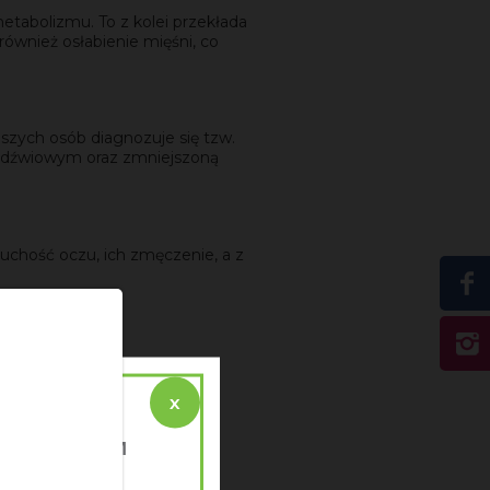
etabolizmu. To z kolei przekłada
również osłabienie mięśni, co
dszych osób diagnozuje się tzw.
 lędźwiowym oraz zmniejszoną
uchość oczu, ich zmęczenie, a z
x
Gabiec
ych aplikacjach. To pierwszy
Ż PARTNEREM
 NUTRITION?