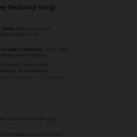
ej Redukcji Wagi
..
jelita
. Nasz mikrobiom
najważniejsze – w
Formuła 1 Herbalife
to nie tylko
go układu pokarmowego.
 Formuły 1 oraz innych
twiejsze do osiągnięcia.
le rzadziej mówi się o jego
nio przekłada się na mniejsze