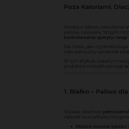
Poza Kaloriami: Dla
Wiedza o zdrowiu nieustannie si
jelitowy, nazywany "drugim móz
kontrolowaniu apetytu i wagi
.
Dla Ciebie, jako czytelnika bloga
nisko kaloryczny zamiennik posi
W tym artykule, popartym naszy
produktów Herbalife pomaga
w
1. Białko – Paliwo dl
Wysoka zawartość
pełnowarto
wpływie na oś jelitowo-mózgow
Dłuższe Uczucie Sytości: