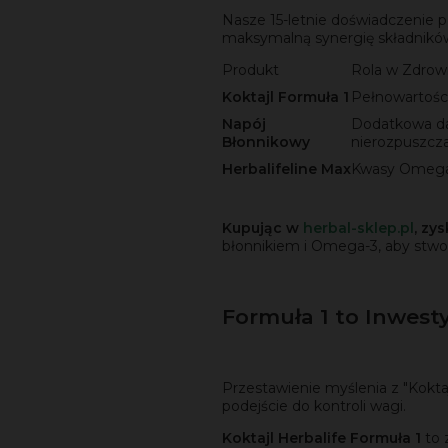
Nasze 15-letnie doświadczenie p
maksymalną synergię składnikó
Produkt
Rola w Zdrowi
Koktajl Formuła 1
Pełnowartości
Napój
Dodatkowa da
Błonnikowy
nierozpuszcz
Herbalifeline Max
Kwasy Omega-
Kupując w
herbal-sklep.pl
, zy
błonnikiem i Omega-3, aby stwor
Formuła 1 to Inwesty
Przestawienie myślenia z "Kokta
podejście do kontroli wagi.
Koktajl Herbalife Formuła 1
to 