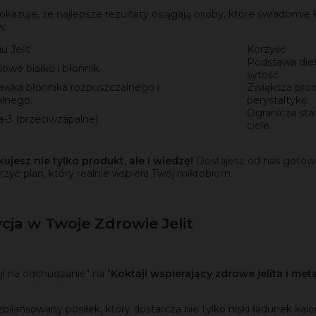
okazuje, że najlepsze rezultaty osiągają osoby, które świadomie 
w:
u Jelit
Korzyść
Podstawa diety
owe białko i błonnik.
sytość.
wka błonnika rozpuszczalnego i
Zwiększa prod
alnego.
perystaltykę.
Ogranicza stan
3 (przeciwzapalne).
ciele.
skujesz nie tylko produkt, ale i wiedzę!
Dostajesz od nas gotowe
zyć plan, który realnie wspiera Twój mikrobiom.
cja w Twoje Zdrowie Jelit
jl na odchudzanie" na "
Koktajl wspierający zdrowe jelita i me
zbilansowany posiłek, który dostarcza nie tylko niski ładunek kal