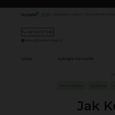
Agnieszka Gabiec | Wybudówka Biała
+48 506 747 838
sklep@herbal-sklep.pl
Sklep
Koktajle Herbalife
St
Historie sukcesu
Żyj dobrze
J
Jak K