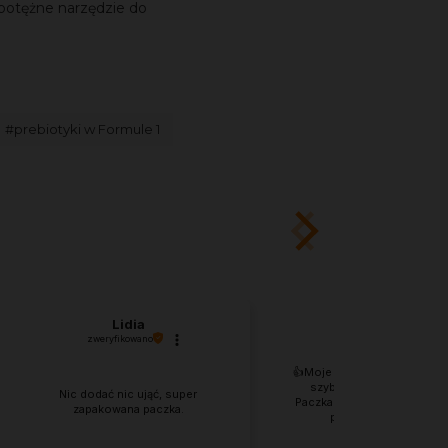
potężne narzędzie do
#prebiotyki w Formule 1
Lidia
EDYTA
zweryfikowano
zweryfikowano
👍️Moje zamówienie dotarło
szybko, jestem zadowol
Nic dodać nic ująć, super
Paczka doskonale zabezpi
zapakowana paczka.
przed uszkodzeniami
mechanicznymi.