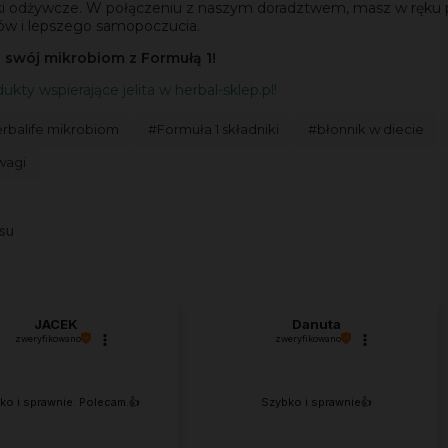
iki odżywcze. W połączeniu z naszym doradztwem, masz w ręku 
tów i lepszego samopoczucia.
 swój mikrobiom z Formułą 1!
ukty wspierające jelita w herbal-sklep.pl!
erbalife mikrobiom
#Formuła 1 składniki
#błonnik w diecie
wagi
su
JACEK
Danuta
zweryfikowano
zweryfikowano
ko i sprawnie. Polecam.👍️
Szybko i sprawnie👍️