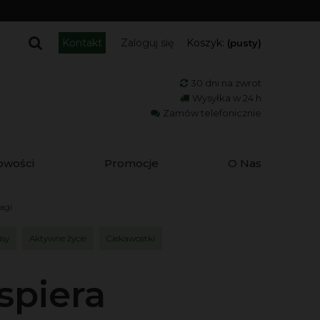
Kontakt
Zaloguj się
Koszyk:
(pusty)
30 dni na zwrot
Wysyłka w 24 h
Zamów telefonicznie
owości
Promocje
O Nas
agi
isy
Aktywne życie
Ciekawostki
spiera