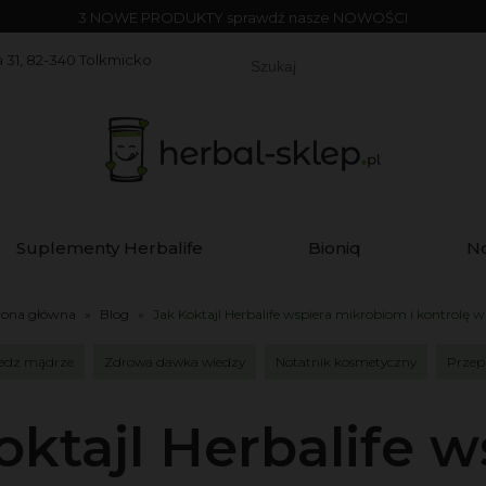
DARMOWA DOSTAWA od 650 zł
 31, 82-340 Tolkmicko
Suplementy Herbalife
Bioniq
N
rona główna
»
Blog
»
Jak Koktajl Herbalife wspiera mikrobiom i kontrolę w
edz mądrze
Zdrowa dawka wiedzy
Notatnik kosmetyczny
Przep
oktajl Herbalife w