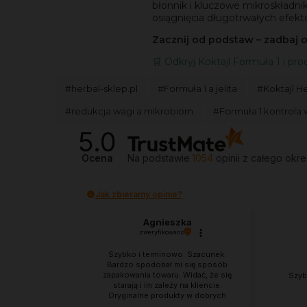
błonnik i kluczowe mikroskładn
osiągnięcia długotrwałych efek
Zacznij od podstaw – zadbaj o
🛒 Odkryj Koktajl Formuła 1 i prod
#herbal-sklep.pl
#Formuła 1 a jelita
#Koktajl H
#redukcja wagi a mikrobiom
#Formuła 1 kontrola 
5.0
Ocena
Na podstawie
1054
opinii
z całego okre
Jak zbieramy opinie?
Agnieszka
zweryfikowano
Szybko i terminowo. Szacunek.
Bardzo spodobał mi się sposób
zapakowania towaru. Widać, że się
Szyb
starają i im zależy na kliencie.
Oryginalne produkty w dobrych
cenach. Lubię to. ❤️