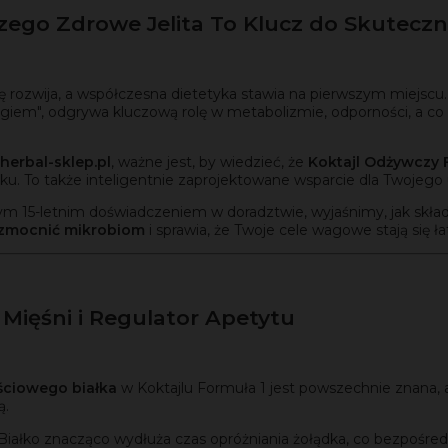
czego Zdrowe Jelita To Klucz do Skuteczn
ę rozwija, a współczesna dietetyka stawia na pierwszym miejscu.
giem", odgrywa kluczową rolę w metabolizmie, odporności, a co 
herbal-sklep.pl
, ważne jest, by wiedzieć, że
Koktajl Odżywczy 
łku. To także inteligentnie zaprojektowane wsparcie dla Twoje
m 15-letnim doświadczeniem w doradztwie, wyjaśnimy, jak skład
zmocnić mikrobiom
i sprawia, że Twoje cele wagowe stają się ła
a Mięśni i Regulator Apetytu
ściowego białka
w Koktajlu Formuła 1 jest powszechnie znana, a
ą.
Białko znacząco wydłuża czas opróżniania żołądka, co bezpośred