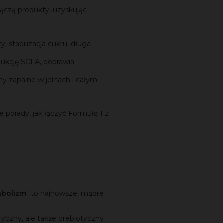
łączą produkty, uzyskując
, stabilizacja cukru, długa
ukcję SCFA, poprawia
y zapalne w jelitach i całym
 porady, jak łączyć Formułę 1 z
tabolizm
" to najnowsze, mądre
oryczny, ale także prebiotyczny