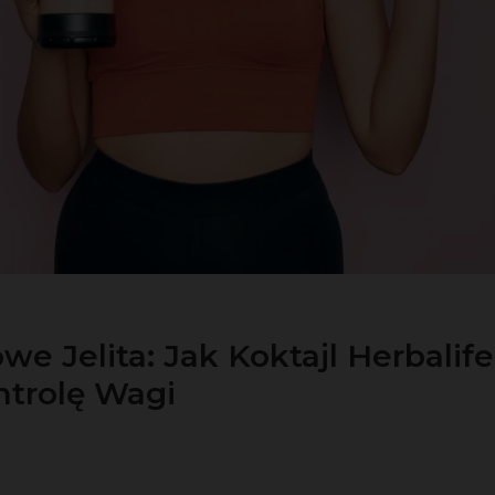
owe Jelita: Jak Koktajl Herbalif
ntrolę Wagi