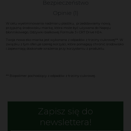
Bezpieczeństwo
Opinie
(1)
W celu wyeliminowania nadmiaru plastiku, przedstawiamy nową,
przyjazną środowisku miarkę, która może być używana do Napoju
błonnikowego, Odżywki białkowej Formuła 3 i CR7 Drive H24.
Twoja nowa eko miarka jest wykonana z odpadów z trzciny cukrowej**. W
związku z tym oferuje szereg korzyści, które pomagają chronić środowisko
i zapewniają doskonałe wrażenia przy korzystaniu z produktu.
** Biopolimer pochodzący z odpadów z trzciny cukrowej.
Zapisz się do
newslettera!