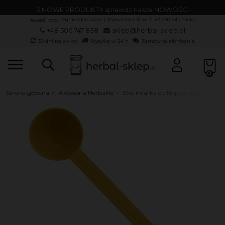
3 NOWE PRODUKTY sprawdź nasze NOWOŚCI
Agnieszka Gabiec | Wybudówka Biała 31, 82-340 Tolkmicko
+48 506 747 838
sklep@herbal-sklep.pl
30 dni na zwrot
Wysyłka w 24 h
Zamów telefonicznie
Strona główna
»
Akcesoria Herbalife
»
Eko miarka do Napoju błonnikoweg