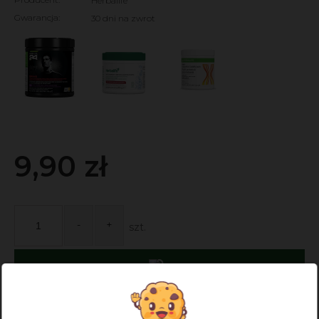
Herbalife
Gwarancja:
30 dni na zwrot
9,90 zł
-
+
szt.
zapytaj o produkt
poleć znajomemu