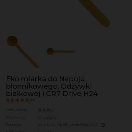
Eko miarka do Napoju
błonnikowego, Odżywki
białkowej i CR7 Drive H24
5.0
Dostępność:
duża ilość
Wysyłka w:
24 godziny
Dostawa:
od 9,90 zł
- InPost Paczkomaty 24/7
Cena nie zawiera ewentualnych kosztów płatności
Producent: