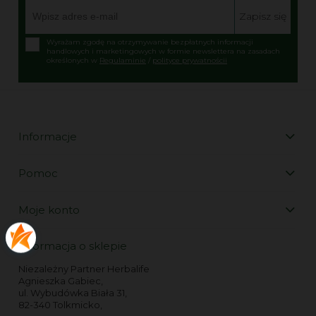
Zapisz się
Wyrażam zgodę na otrzymywanie bezpłatnych informacji
handlowych i marketingowych w formie newslettera na zasadach
określonych w
Regulaminie
/
polityce prywatnościi
Informacje
Pomoc
Moje konto
Informacja o sklepie
Niezależny Partner Herbalife
Agnieszka Gabiec,
ul. Wybudówka Biała 31,
82-340 Tolkmicko,