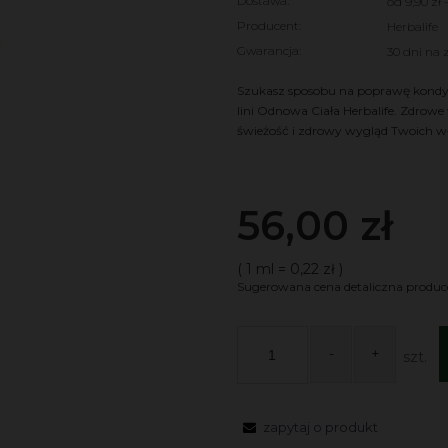
Dostawa:
od 9,90 zł
Producent:
Herbalife
Cena nie zawie
Gwarancja:
30 dni na 
kosztów płatnoś
Szukasz sposobu na poprawę kondyc
lini Odnowa Ciała Herbalife. Zdrowe
świeżość i zdrowy wygląd Twoich w
56,00 zł
( 1
ml
=
0,22 zł
)
Sugerowana cena detaliczna produc
-
+
szt.
zapytaj o produkt