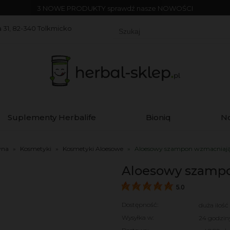
3 NOWE PRODUKTY sprawdź nasze NOWOŚCI
 31, 82-340 Tolkmicko
Suplementy Herbalife
Bioniq
N
wna
»
Kosmetyki
»
Kosmetyki Aloesowe
»
Aloesowy szampon wzmacniając
Aloesowy szampo
5.0
Dostępność:
duża ilość
Wysyłka w:
24 godzin