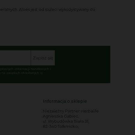
neralnych. Aloes jest od stuleci wykożystywany do
Zapisz się
łatnych informacji handlowych i
 na zasadach określonych w
Informacja o sklepie
Niezależny Partner Herbalife
Agnieszka Gabiec,
ul. Wybudówka Biała 31,
82-340 Tolkmicko,