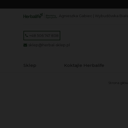
Agnieszka Gabiec | Wybudówka Biała
+48 506 747 838
sklep@herbal-sklep.pl
Sklep
Koktajle Herbalife
Strona głó