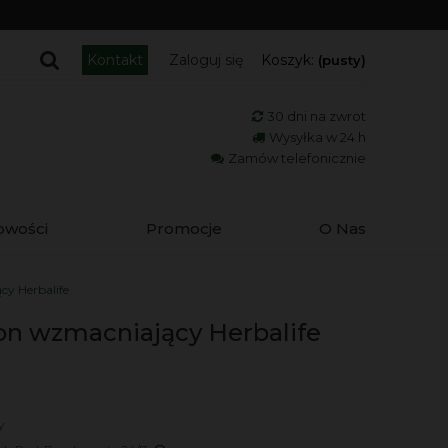
Kontakt
Zaloguj się
Koszyk:
(pusty)
30 dni na zwrot
Wysyłka w 24 h
Zamów telefonicznie
owości
Promocje
O Nas
y Herbalife
n wzmacniający Herbalife
y