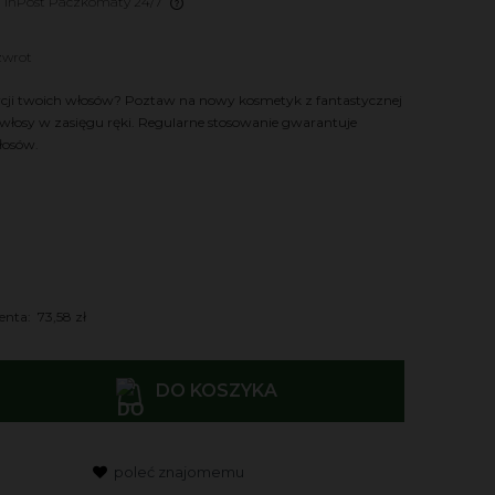
- InPost Paczkomaty 24/7
ra ewentualnych
zwrot
ci
ji twoich włosów? Poztaw na nowy kosmetyk z fantastycznej
 włosy w zasięgu ręki. Regularne stosowanie gwarantuje
łosów.
enta:
73,58 zł
DO KOSZYKA
poleć znajomemu