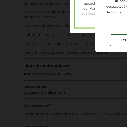
Pliki co
Chcesz wyglądać olśniewająco? Nowa linia
specjalnie 
sposobie odżywiania, któ
dostosować 
jest Partnerem, który dotą
6 nowych produktów bez parabenów, siarczanów, dodan
plików i prze
do składania zamówień u d
członków rodziny !
tu
by kont
Zawarty w kosmetykach gęsty żel z roślin Aloe Vera natu
-
delikatnie oczyszcza twoją skórę, bez usuwania
ze skó
TY
-
odżywia skórę dzięki
Aloe Vera , oliwie z oliwek i witam
- przyjemnie odświeża i zapewnia uczucie komfortu.
Informacje dodatkowe
Ilość w opakowaniu: 250ml
Stosowanie
Codzienna pielęgnacja
Czy wiesz że?
Według badań wzmacniający Szampon i Odżywka stosowan
Czy wiesz że?