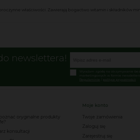
 dobroczynne właściwości. Zawierają bogactwo witamin i składników mi
do newslettera!
Wyrażam zgodę na otrzymywanie bezp
marketingowych w formie newslettera
Regulaminie
/
polityce prywatnościi
Moje konto
zpoznać oryginalne produkty
Twoje zamówienia
fe?
Zaloguj się
rz konsultacji
Zarejestruj się