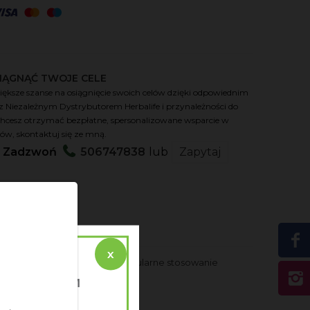
IĄGNĄĆ TWOJE CELE
większe szanse na osiągnięcie swoich celów dzięki odpowiednim
 z Niezależnym Dystrybutorem Herbalife i przynależności do
i chcesz otrzymać bezpłatne, spersonalizowane wsparcie w
elów, skontaktuj się ze mną.
?
Zadzwoń
506747838
lub
Zapytaj
x
Gabiec
rowe włosy w zasięgu ręki. Regularne stosowanie
Ż PARTNEREM
 NUTRITION?