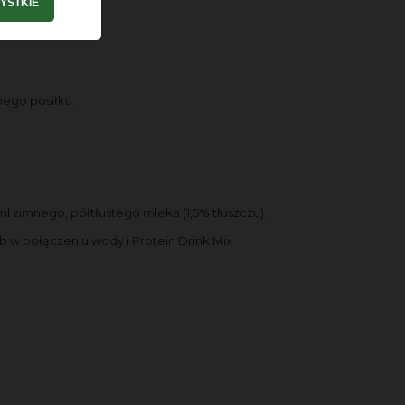
YSTKIE
ego posiłku.
l zimnego, półtłustego mleka (1,5% tłuszczu).
 w połączeniu wody i Protein Drink Mix