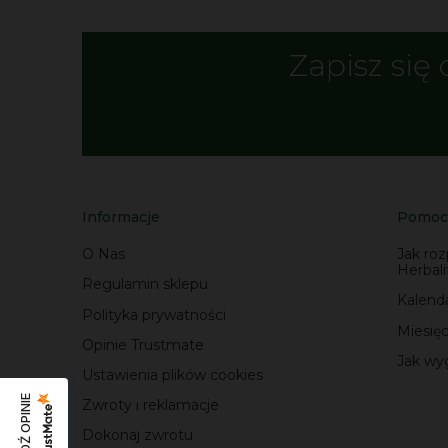
Zapisz się 
Informacje
Pomoc
O Nas
Jak ro
Herbali
Regulamin sklepu
Kalenda
Polityka prywatności
Miesię
Opinie Trustmate
Jak wyg
Ustawienia plików cookies
SPRAWDŹ OPINIE
Zwroty i reklamacje
Dokonaj zwrotu