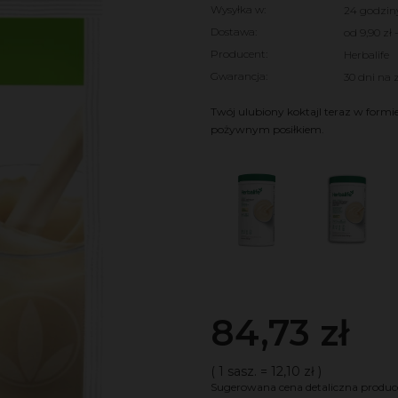
Wysyłka w:
24 godzin
Dostawa:
od 9,90 zł
Producent:
Herbalife
Cena nie zawie
Gwarancja:
30 dni na 
kosztów płatnoś
Twój ulubiony koktajl teraz w formie
pożywnym posiłkiem.
84,73 zł
( 1
sasz.
=
12,10 zł
)
Sugerowana cena detaliczna produc