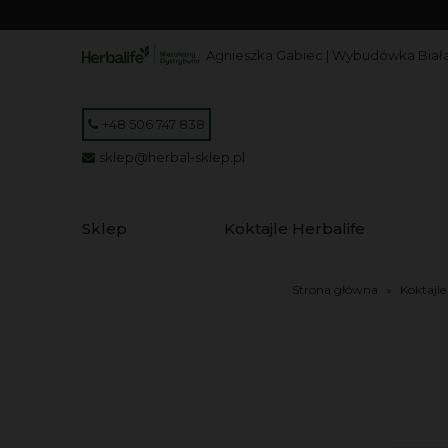
Agnieszka Gabiec | Wybudówka Biała
+48 506 747 838
sklep@herbal-sklep.pl
Sklep
Koktajle Herbalife
Strona główna
»
Koktajle