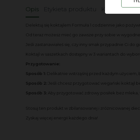
TY
Opis
Etykieta produktu
Koszty dost
Delektuj się koktajlem Formuła 1 codziennie jako poży
Od teraz możesz mieć go zawsze przy sobie w wygodnej
Jeśli zastanawiałeś się, czy inny smak przypadnie Ci do
Koktajl w saszetkach dostępny w 3 wariantach do wybo
Przygotowanie:
Sposób 1:
Delikatnie wstrząśnij przed każdym użyciem, b
Sposób 2:
Jeśli chcesz przygotować wegański koktajl b
Sposób 3:
Aby przygotować zdrowy posiłek bez mleka, wy
Stosuj ten produkt w zbilansowanej i zróżnicowanej di
Zyskaj więcej energii każdego dnia!