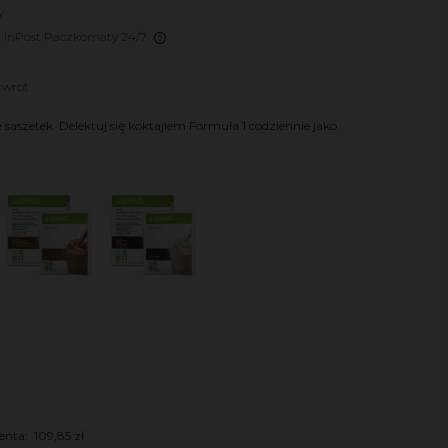
y
- InPost Paczkomaty 24/7
ra ewentualnych
zwrot
ci
 saszetek. Delektuj się koktajlem Formuła 1 codziennie jako
enta:
109,85 zł