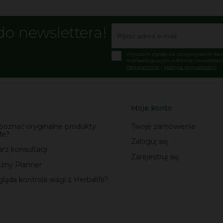
do newslettera!
Wyrażam zgodę na otrzymywanie bezp
marketingowych w formie newslettera
Regulaminie
/
polityce prywatnościi
Moje konto
zpoznać oryginalne produkty
Twoje zamówienia
fe?
Zaloguj się
rz konsultacji
Zarejestruj się
czny Planner
ląda kontrola wagi z Herbalife?