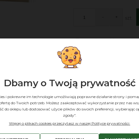
-
+
szt.
zapytaj o produkt
st strona Niezależnego Partnera Herbalife Nutrition: Agnieszka 
Dbamy o Twoją prywatność
POMOGĘ CI OS
 JUŻ KLIENTEM?
JESTEŚ JU
Nasi Klienci mają 
HERBALIFE
Partnerem jest kluczowa do osiągnięcia zmian w
produktom, relacji
okies i pokrewne im technologie umożliwiają poprawne działanie strony i pom
re chcesz uzyskać. Jeśli Agnieszka Gabiec nie
By złożyc zamów
społeczności. Jeśl
ofertę do Twoich potrzeb. Możesz zaakceptować wykorzystanie przez nas wsz
d wspierał Cię w ich osiągnięciu, zachęcamy Cię
partnerskiego odw
realizacji swoich c
jść do sklepu lub dostosować użycie plików do swoich preferencji, wybierając o
kliknij
otychczasowego Partnera. Alternatywnie,
Masz pytania
zgody".
ynuować zakupy na tej stronie.
Więcej o plikach cookies przeczytasz w naszej Polityce prywatności.