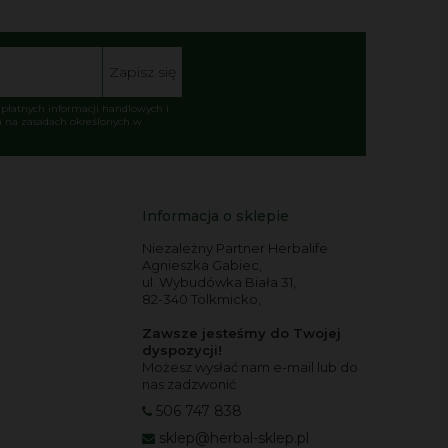
Zapisz się
łatnych informacji handlowych i
 na zasadach określonych w
Informacja o sklepie
Niezależny Partner Herbalife
Agnieszka Gabiec,
ul. Wybudówka Biała 31,
82-340 Tolkmicko,
Zawsze jesteśmy do Twojej
dyspozycji!
Możesz wysłać nam e-mail lub do
nas zadzwonić
506 747 838
sklep@herbal-sklep.pl