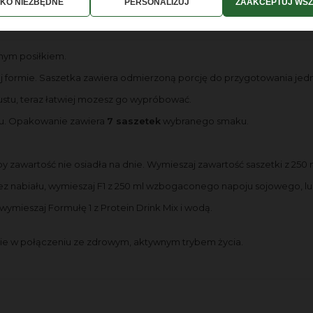
LKO NIEZBĘDNE
PERSONALIZUJ
ZAAKCEPTUJ WSZ
awy
Bezpieczeństwo
Opinie
(4)
wnym posiłkiem.
 formie. Saszetka zawiera odmierzoną porcję do przygotowania jedn
 gustu, teraz łatwiej mozesz go wypróbować.
ru. Opakowanie zawiera
7 saszetek
wybranego smaku.
y zawartość nie osiadła na dnie. Wymieszaj zawartość saszetki z 250 m
ez nabiału, wymieszaj F1 z 250 ml wzbogaconego napoju sojowego, lub
mieszaj Formułę 1 z Protein Drink Mix i wodą.
ecie w połączeniu ze zdrowym, aktywnym trybem życia.