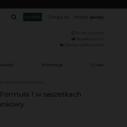
Kontakt
Zaloguj się
Koszyk:
(pusty)
30 dni na zwrot
Wysyłka w 24 h
Zamów telefonicznie
owości
Promocje
O Nas
kach waniliowo-śmietankowy
l Formuła 1 w saszetkach
ankowy