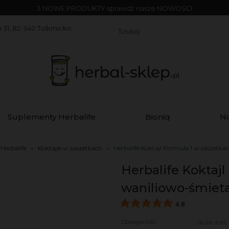
3 NOWE PRODUKTY sprawdź nasze NOWOŚCI
 31, 82-340 Tolkmicko
Suplementy Herbalife
Bioniq
N
 Herbalife
»
Koktajle w saszetkach
»
Herbalife Koktajl Formuła 1 w saszet
Herbalife Koktaj
waniliowo-śmiet
4.8
Dostępność:
duża ilość