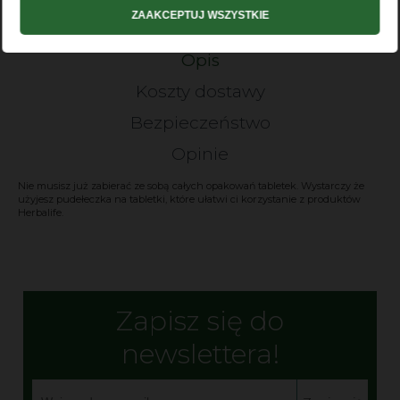
ZAAKCEPTUJ WSZYSTKIE
Opis
Koszty dostawy
Bezpieczeństwo
Opinie
Nie musisz już zabierać ze sobą całych opakowań tabletek. Wystarczy że
użyjesz pudełeczka na tabletki, które ułatwi ci korzystanie z produktów
Herbalife.
Zapisz się do
newslettera!