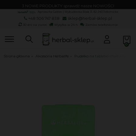
3 NOWE PRODUKTY sprawdź nasze NOWOŚCI
Agnieszka Gabiec | Wybudówka Biała 31, 82-340 Tolkmicko
+48 506 747 838
sklep@herbal-sklep.pl
30 dni na zwrot
Wysyłka w 24 h
Zamów telefonicznie
Strona główna
»
Akcesoria Herbalife
»
Pudełko na tabletki-małe Herbalife