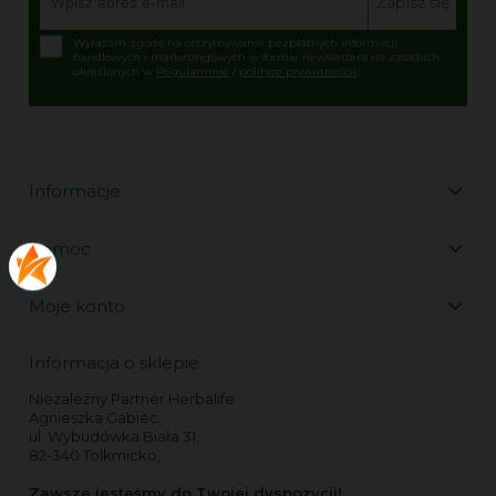
Zapisz się
Wyrażam zgodę na otrzymywanie bezpłatnych informacji
handlowych i marketingowych w formie newslettera na zasadach
określonych w
Regulaminie
/
polityce prywatnościi
Informacje
Pomoc
Moje konto
Informacja o sklepie
Niezależny Partner Herbalife
Agnieszka Gabiec,
ul. Wybudówka Biała 31,
82-340 Tolkmicko,
Zawsze jesteśmy do Twojej dyspozycji!