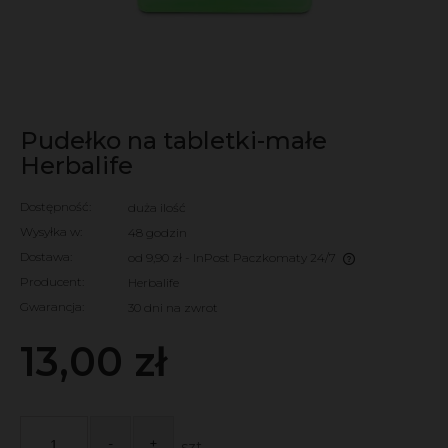
Pudełko na tabletki-małe
Herbalife
Dostępność:
duża ilość
Wysyłka w:
48 godzin
Dostawa:
od 9,90 zł
- InPost Paczkomaty 24/7
Cena nie zawiera ewentualnych kosztów płatności
Producent:
Herbalife
Gwarancja:
30 dni na zwrot
13,00 zł
-
+
szt.