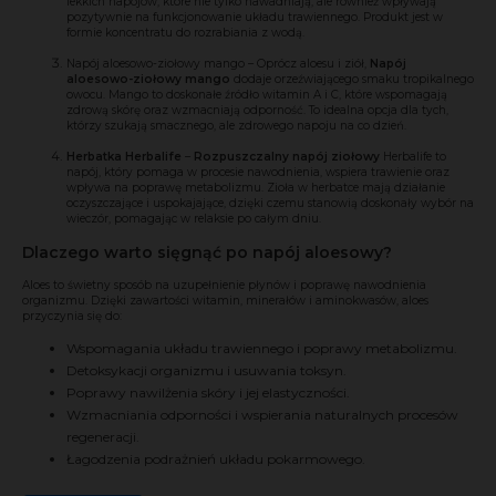
lekkich napojów, które nie tylko nawadniają, ale również wpływają
pozytywnie na funkcjonowanie układu trawiennego. Produkt jest w
formie koncentratu do rozrabiania z wodą.
Napój aloesowo-ziołowy mango
– Oprócz aloesu i ziół,
Napój
aloesowo-ziołowy mango
dodaje orzeźwiającego smaku tropikalnego
owocu. Mango to doskonałe źródło witamin A i C, które wspomagają
zdrową skórę oraz wzmacniają odporność. To idealna opcja dla tych,
którzy szukają smacznego, ale zdrowego napoju na co dzień.
Herbatka Herbalife
–
Rozpuszczalny napój ziołowy
Herbalife to
napój, który pomaga w procesie nawodnienia, wspiera trawienie oraz
wpływa na poprawę metabolizmu. Zioła w herbatce mają działanie
oczyszczające i uspokajające, dzięki czemu stanowią doskonały wybór na
wieczór, pomagając w relaksie po całym dniu.
Dlaczego warto sięgnąć po napój aloesowy?
Aloes to świetny sposób na uzupełnienie płynów i poprawę nawodnienia
organizmu. Dzięki zawartości witamin, minerałów i aminokwasów, aloes
przyczynia się do:
Wspomagania układu trawiennego i poprawy metabolizmu.
Detoksykacji organizmu i usuwania toksyn.
Poprawy nawilżenia skóry i jej elastyczności.
Wzmacniania odporności i wspierania naturalnych procesów
regeneracji.
Łagodzenia podrażnień układu pokarmowego.