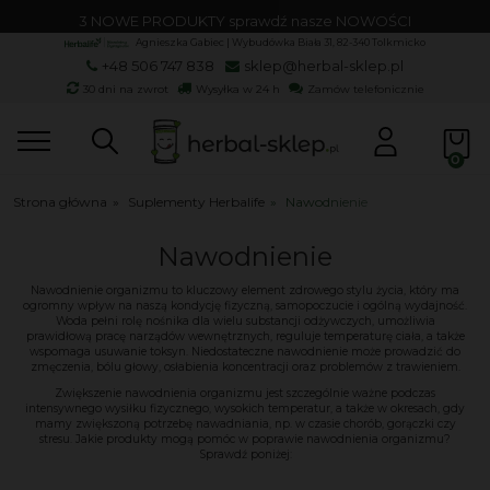
3 NOWE PRODUKTY sprawdź nasze NOWOŚCI
Agnieszka Gabiec | Wybudówka Biała 31, 82-340 Tolkmicko
+48 506 747 838
sklep@herbal-sklep.pl
30 dni na zwrot
Wysyłka w 24 h
Zamów telefonicznie
Strona główna
»
Suplementy Herbalife
»
Nawodnienie
Nawodnienie
Nawodnienie organizmu to kluczowy element zdrowego stylu życia, który ma
ogromny wpływ na naszą kondycję fizyczną, samopoczucie i ogólną wydajność.
Woda pełni rolę nośnika dla wielu substancji odżywczych, umożliwia
prawidłową pracę narządów wewnętrznych, reguluje temperaturę ciała, a także
wspomaga usuwanie toksyn. Niedostateczne nawodnienie może prowadzić do
zmęczenia, bólu głowy, osłabienia koncentracji oraz problemów z trawieniem.
Zwiększenie nawodnienia organizmu jest szczególnie ważne podczas
intensywnego wysiłku fizycznego, wysokich temperatur, a także w okresach, gdy
mamy zwiększoną potrzebę nawadniania, np. w czasie chorób, gorączki czy
stresu. Jakie produkty mogą pomóc w poprawie nawodnienia organizmu?
Sprawdź poniżej: