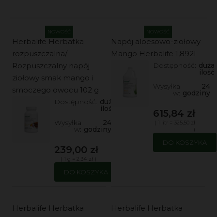
NOWOŚĆ
NOWOŚĆ
Herbalife Herbatka
Napój aloesowo-ziołowy
rozpuszczalna/
Mango Herbalife 1,892l
Rozpuszczalny napój
Dostępność:
duża
ilość
ziołowy smak mango i
Wysyłka
24
smoczego owocu 102 g
w:
godziny
Dostępność:
duża
ilość
615,84 zł
Wysyłka
24
( 1 litr = 325,50 zł
w:
godziny
)
DO KOSZYKA
239,00 zł
( 1 g = 2,34 zł )
DO KOSZYKA
Herbalife Herbatka
Herbalife Herbatka