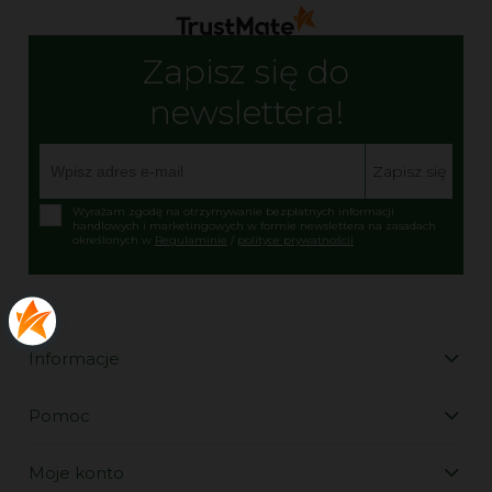
Zapisz się do
newslettera!
Zapisz się
Wyrażam zgodę na otrzymywanie bezpłatnych informacji
handlowych i marketingowych w formie newslettera na zasadach
określonych w
Regulaminie
/
polityce prywatnościi
Informacje
Pomoc
Moje konto