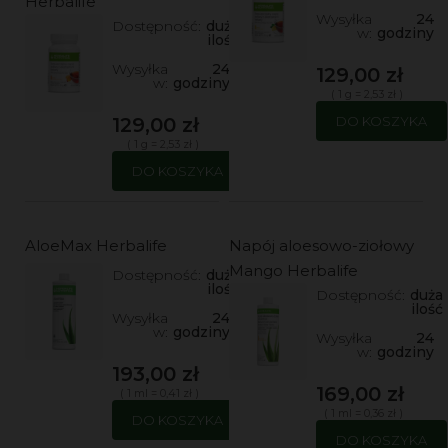
Herbalife
Wysyłka
24
Dostępność:
duża
w:
godziny
ilość
Wysyłka
24
129,00 zł
w:
godziny
( 1 g = 2,53 zł )
129,00 zł
DO KOSZYKA
( 1 g = 2,53 zł )
DO KOSZYKA
AloeMax Herbalife
Napój aloesowo-ziołowy
Mango Herbalife
Dostępność:
duża
ilość
Dostępność:
duża
ilość
Wysyłka
24
w:
godziny
Wysyłka
24
w:
godziny
193,00 zł
169,00 zł
( 1 ml = 0,41 zł )
( 1 ml = 0,36 zł )
DO KOSZYKA
DO KOSZYKA