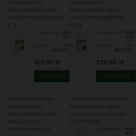
rozpuszczalna/
rozpuszczalna/
Rozpuszczalny napój
Rozpuszczalny napój
ziołowy smak oryginalny
ziołowy smak oryginalny
51 g
102 g
Dostępność:
duża
Dostępność:
duża
ilość
ilość
Wysyłka
24
Wysyłka
24
w:
godziny
w:
godziny
129,00 zł
239,00 zł
( 1 g = 2,53 zł )
( 1 g = 2,34 zł )
DO KOSZYKA
DO KOSZYKA
Herbalife Herbatka
Herbatka rozpuszczalna/
rozpuszczalna/
Rozpuszczalny napój
Rozpuszczalny napój
ziołowy smak cytrynowy
ziołowy smak
51g Herbalife
brzoskwiniowy 51g
Dostępność:
duża
ilość