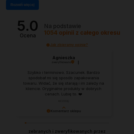
Rozwiń więcej
5.0
Na podstawie
1054
opinii
z całego okresu
Ocena
Jak zbieramy opinie?
Agnieszka
zweryfikowano
Szybko i terminowo. Szacunek. Bardzo
spodobał mi się sposób zapakowania
towaru. Widać, że się starają i im zależy na
kliencie. Oryginalne produkty w dobrych
cenach. Lubię to. ❤️
wczoraj
Komentarz sklepu
Agnieszka, każda taka opinia dodaje skrzydeł w
pracy jako niezależny Dystrybutor Herbalife.
zebranych i zweryfikowanych przez
Dziękuję!