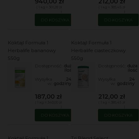
940,00 zł
212,00 zł
( 1 kg = 301,28 zł
( 1 kg = 385,45 zł
)
)
DO KOSZYKA
DO KOSZYKA
Koktajl Formuła 1
Koktajl Formuła 1
Herbalife bananowy
Herbalife ciasteczkowy
550g
550g
Dostępność:
duża
Dostępność:
duża
ilość
ilość
Wysyłka
24
Wysyłka
24
w:
godziny
w:
godziny
187,00 zł
212,00 zł
( 1 kg = 340,00 zł
( 1 kg = 385,45 zł
)
)
DO KOSZYKA
DO KOSZYKA
Koktajl Formuła 1
Tri Blend Select