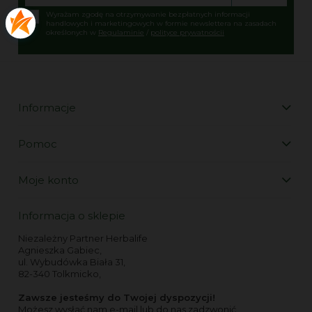
Wyrażam zgodę na otrzymywanie bezpłatnych informacji
handlowych i marketingowych w formie newslettera na zasadach
określonych w
Regulaminie
/
polityce prywatnościi
Informacje
Pomoc
Moje konto
Informacja o sklepie
Niezależny Partner Herbalife
Agnieszka Gabiec,
ul. Wybudówka Biała 31,
82-340 Tolkmicko,
Zawsze jesteśmy do Twojej dyspozycji!
Możesz wysłać nam e-mail lub do nas zadzwonić