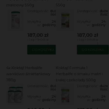
malinowy 550g
550g
Dostępność:
duża
Dostępność:
duża
ilość
ilość
Wysyłka
24
Wysyłka
24
w:
godziny
w:
godziny
187,00 zł
187,00 zł
( 1 kg = 340,00 zł
( 1 kg = 340,00 zł
)
)
DO KOSZYKA
DO KOSZYKA
4x Koktajl Herbalife
Koktajl Formuła 1
waniliowo-śmietankowy
Herbalife o smaku malin i
780g
białej czekolady 500g
Dostępność:
duża
Dostępność:
duża
ilość
ilość
Wysyłka
24
Wysyłka
24
w:
godziny
w:
godziny