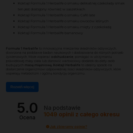
Koktajl Formuła 1 Herbalife o smaku delikatnej czekolady smak
ten jest dostępny również w saszetkach
Koktajl Formuła 1 Herbalife o smaku Café late
Koktajl Formuła 1 Herbalife o smaku owoców leśnych
Koktajl Formuła 1 Herbalife o smaku mięty z czekoladą
Koktajl Formuła 1 Herbalife bananowy
Formuła 1 Herbalife
to innowacyjna mieszanka składników odżywczych,
stworzona na podstawie badań naukowych i dostosowana do różnych potrzeb
żywieniowych. Może wspierać
odchudzanie
, pomagać w utrzymaniu
prawidłowej masy ciała lub stanowić wartościowy dodatek do diety osób
budujących
masę mięśniową
.
Koktajl Herbalife
to idealny sposób na
dostarczenie organizmowi odpowiedniej ilości składników odżywczych, które
wspierają metabolizm i ogólną kondycję organizmu.
Rozwiń więcej
5.0
Na podstawie
1049
opinii
z całego okresu
Ocena
Jak zbieramy opinie?