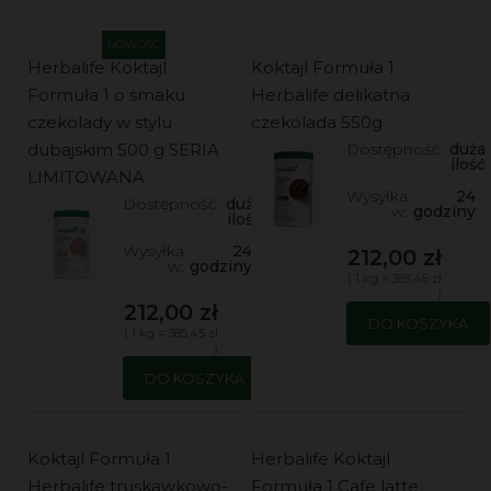
NOWOŚĆ
Herbalife Koktajl
Koktajl Formuła 1
Formuła 1 o smaku
Herbalife delikatna
czekolady w stylu
czekolada 550g
dubajskim 500 g SERIA
Dostępność:
duża
ilość
LIMITOWANA
Wysyłka
24
Dostępność:
duża
w:
godziny
ilość
Wysyłka
24
212,00 zł
w:
godziny
( 1 kg = 385,45 zł
)
212,00 zł
DO KOSZYKA
( 1 kg = 385,45 zł
)
DO KOSZYKA
Koktajl Formuła 1
Herbalife Koktajl
Herbalife truskawkowo-
Formuła 1 Cafe latte