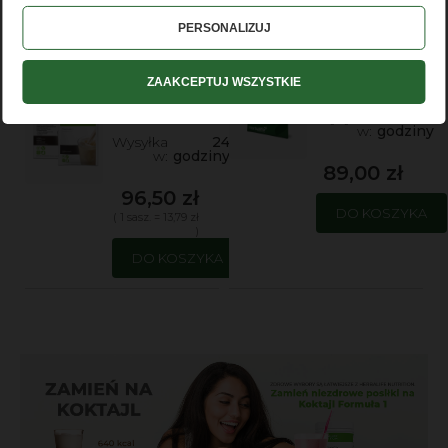
myherbalife.com
Herbalife Koktajl
Najnowszy ZESTAW
PERSONALIZUJ
Formuła 1 w saszetkach
TESTOWY Herbalife
ciasteczkowy
Dostępność:
duża
ZAAKCEPTUJ WSZYSTKIE
ilość
Dostępność:
duża
ilość
Wysyłka
24
w:
godziny
Wysyłka
24
w:
godziny
89,00 zł
96,50 zł
DO KOSZYKA
( 1 sasz. = 13,79 zł
)
DO KOSZYKA