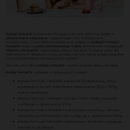
Koktajl Herbalife
to doskonałe rozwiązanie dla osób, które chcą zadbać o
zbilansowane odżywianie
i wsparcie organizmu w codziennym
funkcjonowaniu. Dzięki starannie opracowanej recepturze,
Koktajl Formuła 1
Herbalife
dostarcza
pełnowartościowego białka
, błonnika oraz niezbędnych
witamin i minerałów
, wspomagając zdrowy tryb życia. To idealny wybór dla
osób aktywnych, dbających o swoją sylwetkę oraz tych, którzy szukają wygodnej
i smacznej alternatywy dla tradycyjnych posiłków.
Sprawdź pełną ofertę
koktajli Herbalife
i wybierz produkt idealny dla siebie!
Koktajl Herbalife
występuje w następujących smakach:
Koktajl Formuła 1 Herbalife waniliowo-śmietankowy, który
występuje w dwóch wielkościach opakowania:
550g
i
780g
oraz w saszetkach.
Koktajl Formuła 1 Herbalife o smaku malin i białej czekolady
występuje w opakowaniu 500g.
Koktajl Formuła 1 Herbalife truskawkowo-malinowy- ten jak i
wszystkie wymienione poniżej występują w opakowaniu 550g;
Koktajl Formuła 1 Herbalife ciasteczkowy- smak ten występuje
również w
saszetkach
.