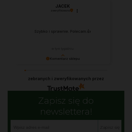
JACEK
zweryfikowano
Szybko i sprawnie. Polecam.👍️
w tym tygodniu
Komentarz sklepu
To motywujące, JACEK! Cieszymy się, że
Produkty Herbalife wspierają Twój aktywny tryb
zebranych i zweryfikowanych przez
życia.
Zapisz się do
newslettera!
Zapisz się