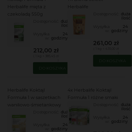
Herbalife mięta z
Herbalife
czekoladą 550g
Dostępność:
duża
ilość
Dostępność:
duża
ilość
Wysyłka
24
w:
godziny
Wysyłka
24
w:
godziny
261,00 zł
( 1 kg = 435,00 zł
212,00 zł
)
( 1 kg = 385,45 zł
)
DO KOSZYKA
DO KOSZYKA
Herbalife Koktajl
4x Herbalife Koktajl
Formuła 1 w saszetkach
Formuła 1 różne smaki
waniliowo-śmietankowy
Dostępność:
duża
ilość
Dostępność:
duża
ilość
Wysyłka
24
w:
godziny
Wysyłka
24
w:
godziny