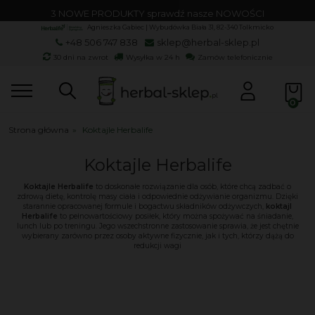
3 NOWE PRODUKTY sprawdź nasze NOWOŚCI
Agnieszka Gabiec | Wybudówka Biała 31, 82-340 Tolkmicko
+48 506 747 838
sklep@herbal-sklep.pl
30 dni na zwrot
Wysyłka w 24 h
Zamów telefonicznie
Strona główna
»
Koktajle Herbalife
Koktajle Herbalife
Koktajle Herbalife
to doskonałe rozwiązanie dla osób, które chcą zadbać o
zdrową dietę, kontrolę masy ciała i odpowiednie odżywianie organizmu. Dzięki
starannie opracowanej formule i bogactwu składników odżywczych,
koktajl
Herbalife
to pełnowartościowy posiłek, który można spożywać na śniadanie,
lunch lub po treningu. Jego wszechstronne zastosowanie sprawia, że jest chętnie
wybierany zarówno przez osoby aktywne fizycznie, jak i tych, którzy dążą do
redukcji wagi