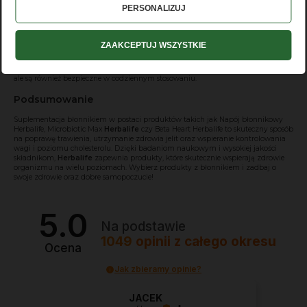
PERSONALIZUJ
Produkty
Herbalife z błonnikiem
są opracowywane na podstawie
zaawansowanych badań naukowych oraz wykorzystania najwyższej jakości
składników. Firma współpracuje z ekspertami w dziedzinie dietetyki, żywienia i
medycyny, co gwarantuje, że suplementy diety Herbalife spełniają najwyższe
ZAAKCEPTUJ WSZYSTKIE
standardy jakości. Wszystkie produkty przechodzą rygorystyczne testy
jakościowe i są zgodne z normami bezpieczeństwa. Dzięki temu użytkownicy
mogą mieć pewność, że sięgają po suplementy, które nie tylko wspierają zdrowie,
ale są również bezpieczne w codziennym stosowaniu.
Podsumowanie
Suplementacja błonnikiem w postaci produktów takich jak
Napój błonnikowy
Herbalife
,
Microbiotic Max
Herbalife
czy
Beta Heart Herbalife
to skuteczny sposób
na poprawę trawienia, utrzymanie zdrowia jelit oraz wspieranie kontrolowania
wagi i poziomu cholesterolu. Dzięki badaniom naukowym i wysokiej jakości
składnikom,
Herbalife
zapewnia produkty, które skutecznie wspierają zdrowie
organizmu na wielu poziomach. Wybierz produkty z błonnikiem i zadbaj o
swoje zdrowie oraz dobre samopoczucie!
5.0
Na podstawie
1049
opinii
z całego okresu
Ocena
Jak zbieramy opinie?
JACEK