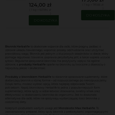
124,00 zł
( 1 kg = 781,66 zł
)
( 1 kg = 607,84 zł
)
DO KOSZYKA
DO KOSZYKA
Błonnik Herbalife
to doskonałe wsparcie dla osób, które pragną zadbać o
zdrowie układu trawiennego, wspomóc procesy odchudzania oraz utrzymać
prawidłową wagę. Błonnik jest jednym z kluczowych składników w diecie, który
pomaga regulować trawienie, poprawia perystaltykę jelit, a także wspiera uczucie
sytości. Regularne spożywanie błonnika ma pozytywny wpływ na ogólne
zdrowie, a
produkty
Herbalife
oparte na błonniku są tworzone z dbałością o
najwyższą jakość i skuteczność.
Produkty z błonnikiem Herbalife
to starannie opracowane suplementy, które
dostarczają błonnik o różnej formie – od rozpuszczalnego po nierozpuszczalny.
Dzięki temu, możesz wybrać opcję, która najlepiej odpowiada Twoim
potrzebom.
Napój błonnikowy Herbalife
to jedna z popularniejszych form
suplementacji, która łączy w sobie łatwość stosowania, świetny smak oraz
efektywność w dostarczaniu błonnika do organizmu. Jest to doskonała
alternatywa dla osób, które nie spożywają wystarczającej ilości błonnika z
codziennej diety.
Kolejnym produktem wartym uwagi jest
Microbiotic Max Herbalife
. To
zaawansowany preparat, który łączy błonnik z prebiotykami, wspomagającymi