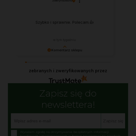
zweryfikowano
Szybko i sprawnie. Polecam.👍️
w tym tygodniu
Komentarz sklepu
To motywujące, JACEK! Cieszymy się, że
Produkty Herbalife wspierają Twój aktywny tryb
zebranych i zweryfikowanych przez
życia.
Zapisz się do
newslettera!
Zapisz się
Wyrażam zgodę na otrzymywanie bezpłatnych informacji
handlowych i marketingowych w formie newslettera na zasadach