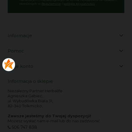
określonych w
Regulaminie
/
polityce prywatnościi
Informacje
Pomoc
Moje konto
Informacja o sklepie
Niezależny Partner Herbalife
Agnieszka Gabiec,
ul. Wybudówka Biała 31,
82-340 Tolkmicko,
Zawsze jesteśmy do Twojej dyspozycji!
Możesz wysłać nam e-mail lub do nas zadzwonić
506 747 838