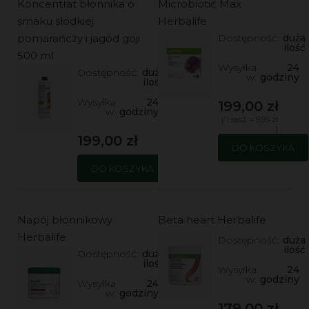
Koncentrat błonnika o
Microbiotic Max
smaku słodkiej
Herbalife
pomarańczy i jagód goji
Dostępność:
duża
ilość
500 ml
Wysyłka
24
Dostępność:
duża
w:
godziny
ilość
Wysyłka
24
199,00 zł
w:
godziny
( 1 sasz. = 9,95 zł
)
199,00 zł
DO KOSZYKA
DO KOSZYKA
Napój błonnikowy
Beta heart Herbalife
Herbalife
Dostępność:
duża
ilość
Dostępność:
duża
ilość
Wysyłka
24
w:
godziny
Wysyłka
24
w:
godziny
179,00 zł