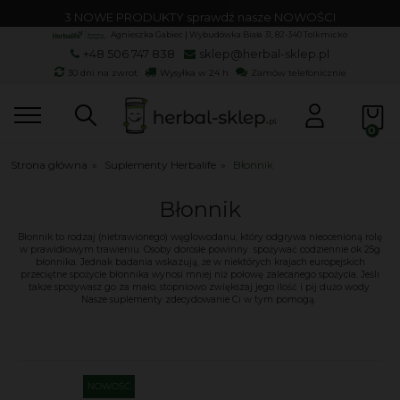
3 NOWE PRODUKTY sprawdź nasze NOWOŚCI
Agnieszka Gabiec | Wybudówka Biała 31, 82-340 Tolkmicko
+48 506 747 838
sklep@herbal-sklep.pl
30 dni na zwrot
Wysyłka w 24 h
Zamów telefonicznie
Strona główna
»
Suplementy Herbalife
»
Błonnik
Błonnik
Błonnik to rodzaj (nietrawionego) węglowodanu, który odgrywa nieocenioną rolę
w prawidłowym trawieniu. Osoby dorosłe powinny spożywać codziennie ok 25g
błonnika. Jednak badania wskazują, że w niektórych krajach europejskich
przeciętne spożycie błonnika wynosi mniej niż połowę zalecanego spożycia. Jeśli
także spożywasz go za mało, stopniowo zwiększaj jego ilość i pij dużo wody.
Nasze suplementy zdecydowanie Ci w tym pomogą.
NOWOŚĆ